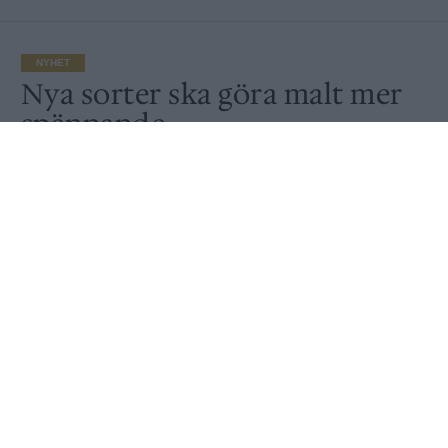
NYHET
Nya sorter ska göra malt mer
spännande
Av
Ronny Karlsson
Publicerat
2021-03-30
NYHET