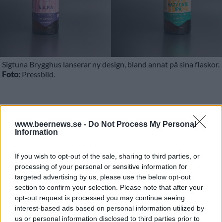
Sigtuna Brygghus lanserar ny design, bland annat på sina flaskor.
Foto:
Pressbild.
I ett år har arbetet pågått. Nu är Sigtuna Brygghus
redo att lansera sin nya layout.
www.beernews.se -
Do Not Process My Personal
Information
Bryggeriet har samarbetet med FLW som ligger
bakom den nya designen.
If you wish to opt-out of the sale, sharing to third parties, or
processing of your personal or sensitive information for
targeted advertising by us, please use the below opt-out
section to confirm your selection. Please note that after your
opt-out request is processed you may continue seeing
interest-based ads based on personal information utilized by
us or personal information disclosed to third parties prior to