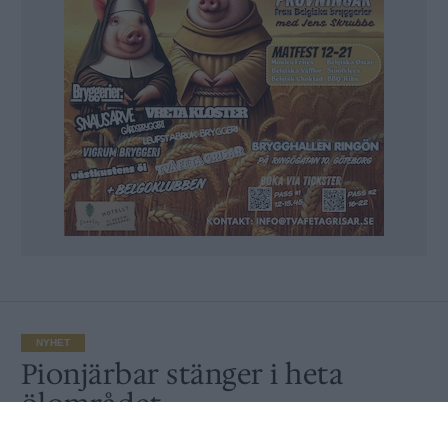
NYHET
Pionjärbar stänger i heta
ölområdet
Av
Ronny Karlsson