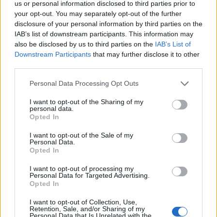
us or personal information disclosed to third parties prior to
your opt-out. You may separately opt-out of the further
disclosure of your personal information by third parties on the
IAB’s list of downstream participants. This information may
also be disclosed by us to third parties on the
IAB’s List of
Downstream Participants
that may further disclose it to other
third parties.
Personal Data Processing Opt Outs
I want to opt-out of the Sharing of my
personal data.
Opted In
I want to opt-out of the Sale of my
Personal Data.
Opted In
I want to opt-out of processing my
”Vi måste hålla i och hålla ut. Fortsatta åtgärder
Personal Data for Targeted Advertising.
Opted In
behövs för att dämpa smittspridningen”, skriver
socialminister Lena Hallengren (S)
till TT.
I want to opt-out of Collection, Use,
Retention, Sale, and/or Sharing of my
Personal Data that Is Unrelated with the