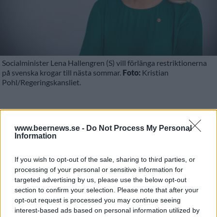
Socialminister Lena Hallengren (S) vill förlänga restriktionerna
på svenska krogar till nästa sommar.
Foto:
Kristian
Pohl/Regeringskansliet.
Restriktioner på restauranger ska minska
www.beernews.se -
Do Not Process My Personal
spridningen av coronaviruset. Nu vill regeringen
Information
förlänga restriktionerna till sommaren 2021.
If you wish to opt-out of the sale, sharing to third parties, or
Det skulle innebära att barer, restauranger och
processing of your personal or sensitive information for
kaféer inte skulle kunna ta emot normalt antal
targeted advertising by us, please use the below opt-out
gäster förrän efter 1 juli 2021.
section to confirm your selection. Please note that after your
opt-out request is processed you may continue seeing
interest-based ads based on personal information utilized by