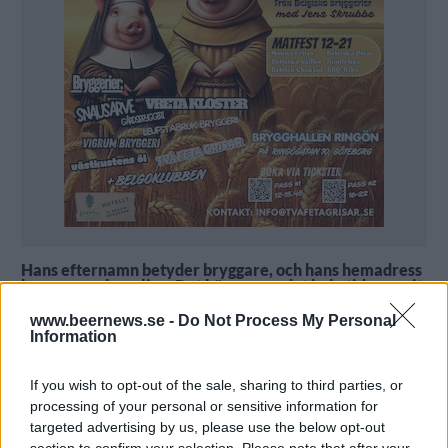
Hans efternamn betyder bryggare, och hans hemadress
har samma koppling. Det känns som det hela tiden varit
givet att Paul Brouwer på Oedipus till slut skulle hamna
i branschen.
www.beernews.se -
Do Not Process My Personal
Det är svårt att ha fler kopplingar till ölbranschen än Paul
Information
Brouwer. Utöver sitt namn så bor han i Amsterdam på
Brouwersgracht, som fritt översatt betyder
bryggarkanalen.
If you wish to opt-out of the sale, sharing to third parties, or
– Ja det finns ju ganska tydliga indikationer på vad jag
processing of your personal or sensitive information for
borde jobba med, säger han med ett leende.
targeted advertising by us, please use the below opt-out
Men ölkarriären började faktiskt i barbranschen. Han fick
jobb på BierTemple, en av Amsterdams bästa barer.