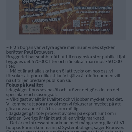
– Från början var vi fyra ägare men nu är vi sex stycken,
berättar Paul Brouwers.
Bryggeriet har snabbt nått ut till en ganska stor publik. I fjol
byggdes det 570 000 liter och i år siktar man mot 750 000
liter.
– Målet är att alla ska ha en öl att tycka om hos oss, vi
försöker att göra olika stilar. Vi själva är ölnördar men vill
nå ut till en bredare publik än så.
Fokus på kvalitet
I dagsläget finns sex basöl och utöver det görs det en del
specialare och säsongsöl.
– Viktigast av allt är kvalitet och vi jobbar mycket med det.
Vi kommer att göra nya öl men vi fokuserar mycket på att
göra nuvarande öl så bra som möjligt.
I dagsläget går tolv procent av ölen på export runt om i
världen. Sverige är tänkt att bli en viktig marknad.
– Det är en intressant marknad med många som gillar öl. Vi
hoppas kunna komma in på Systembolaget, säger Brouwer.
En annan stor utmaning väntar inom ett par år. Oedipus är