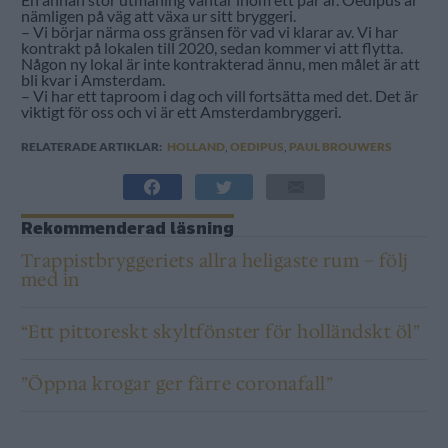
nämligen på väg att växa ur sitt bryggeri.
– Vi börjar närma oss gränsen för vad vi klarar av. Vi har
kontrakt på lokalen till 2020, sedan kommer vi att flytta.
Någon ny lokal är inte kontrakterad ännu, men målet är att
bli kvar i Amsterdam.
– Vi har ett taproom i dag och vill fortsätta med det. Det är
viktigt för oss och vi är ett Amsterdambryggeri.
RELATERADE ARTIKLAR:
HOLLAND
,
OEDIPUS
,
PAUL BROUWERS
Rekommenderad läsning
Trappistbryggeriets allra heligaste rum – följ
med in
“Ett pittoreskt skyltfönster för holländskt öl”
”Öppna krogar ger färre coronafall”