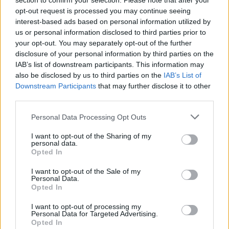
section to confirm your selection. Please note that after your
– Det är mycket amerikansk öl där och vi kom i kontakt med
opt-out request is processed you may continue seeing
nya smaker. Många bryggare och hembryggare kommer till
interest-based ads based on personal information utilized by
baren och jag blev nyfiken på processen, säger han.
us or personal information disclosed to third parties prior to
your opt-out. You may separately opt-out of the further
disclosure of your personal information by third parties on the
IAB’s list of downstream participants. This information may
also be disclosed by us to third parties on the
IAB’s List of
Downstream Participants
that may further disclose it to other
third parties.
Personal Data Processing Opt Outs
I want to opt-out of the Sharing of my
personal data.
Opted In
I want to opt-out of the Sale of my
Personal Data.
Opted In
I want to opt-out of processing my
Personal Data for Targeted Advertising.
Opted In
2011 började han att brygga eget öl hemma och redan då