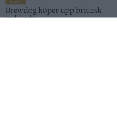
ALLMÄNT
Brewdog köper upp brittisk
pubkedja
Publicerat
2018-03-26
Brewdog fortsätter att expandera. Senast i raden
är ett uppköp av den populära brittiska pubkedjan
Draft House.