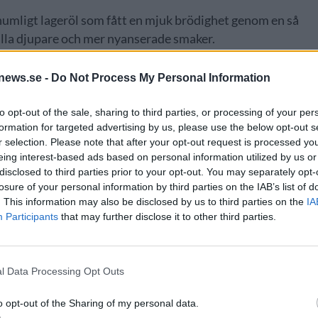
 humligt lageröl som fått en mjuk brödighet genom en så
alla djupare och mer nyanserade smaker.
news.se -
Do Not Process My Personal Information
to opt-out of the sale, sharing to third parties, or processing of your per
formation for targeted advertising by us, please use the below opt-out s
r selection. Please note that after your opt-out request is processed y
eing interest-based ads based on personal information utilized by us or
disclosed to third parties prior to your opt-out. You may separately opt-
losure of your personal information by third parties on the IAB’s list of
. This information may also be disclosed by us to third parties on the
IA
Participants
that may further disclose it to other third parties.
marbete med Omnipollo och gläds åt möjligheten att kunna
l Data Processing Opt Outs
Arms från norr till söder, säger Oskar Svanström, operativ
o opt-out of the Sharing of my personal data.