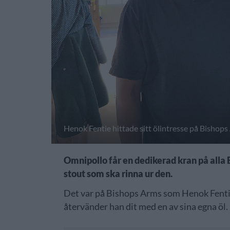
Henok Fentie hittade sitt ölintresse på Bishops 
Omnipollo får en dedikerad kran på alla B
stout som ska rinna ur den.
Det var på Bishops Arms som Henok Fentie 
återvänder han dit med en av sina egna öl.