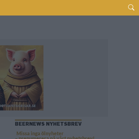
BEERNEWS NYHETSBREV
Missa inga ölnyheter
– prenumerera på vårt nyhetsbrev!