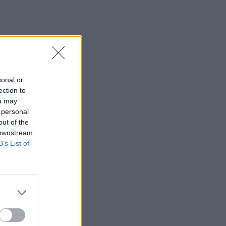
sonal or
ection to
ou may
 personal
out of the
 downstream
B’s List of