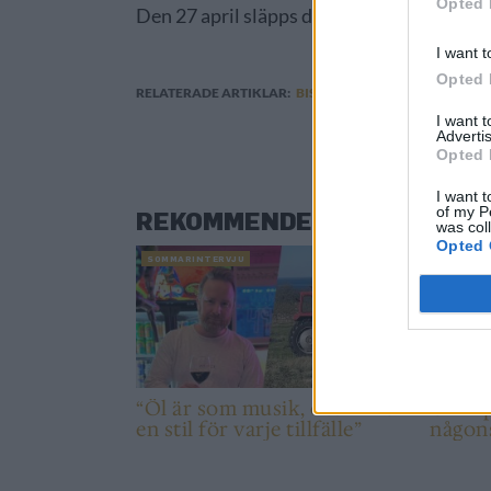
Opted 
Den 27 april släpps den på samtliga Bish
I want t
Opted 
RELATERADE ARTIKLAR:
BISHOPS ARMS
,
HENOK FENTI
I want 
Advertis
Opted 
I want t
of my P
REKOMMENDERAD LÄSNING
was col
Opted 
SOMMARINTERVJU
NYHET
“Öl är som musik, det finns
Omnipo
en stil för varje tillfälle”
någons