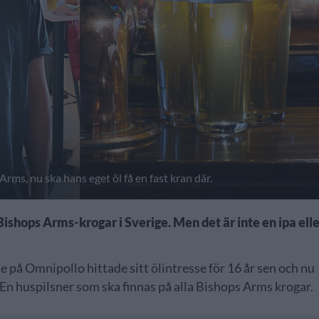
Arms, nu ska hans eget öl få en fast kran där.
ishops Arms-krogar i Sverige. Men det är inte en ipa ell
på Omnipollo hittade sitt ölintresse för 16 år sen och nu
 En huspilsner som ska finnas på alla Bishops Arms krogar.