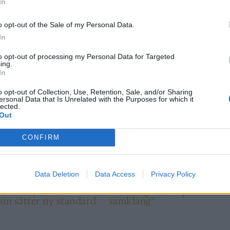
In
ops Arms.
o opt-out of the Sale of my Personal Data.
In
E
,
OMNIPOLLO
to opt-out of processing my Personal Data for Targeted
ing.
In
o opt-out of Collection, Use, Retention, Sale, and/or Sharing
ersonal Data that Is Unrelated with the Purposes for which it
lected.
Out
ÖLSTÄLLE
CONFIRM
Data Deletion
Data Access
Privacy Policy
llos dyraste öl
“Ett heligt öltempel i unik
in sätter ny standard
samklang”