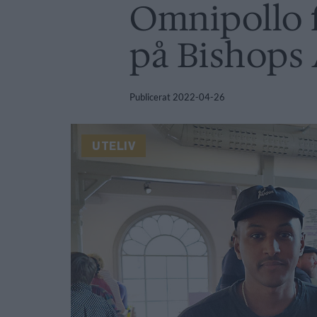
Omnipollo f
på Bishops
Publicerat
2022-04-26
UTELIV