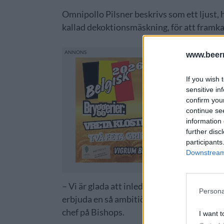
Omnipollo Pilsner beskrivs som ett ljust,
kallad dekoktionsmäskning, för att framk
www.beer
If you wish 
sensitive in
confirm you
continue se
information 
further disc
participants
Downstream 
– Vi är glada att inleda ett fördjupat sa
Persona
erbjuda en så ambitiös pilsner på Bishops 
chef på Bishops.
I want t