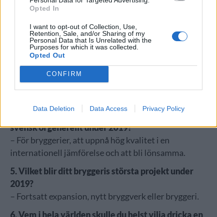
Opted In
I want to opt-out of Collection, Use,
Retention, Sale, and/or Sharing of my
Personal Data that Is Unrelated with the
Purposes for which it was collected.
Opted Out
CONFIRM
Data Deletion
Data Access
Privacy Policy
4. Vad tror du blir den största utmaningen för
svensk öl generellt under 2019?
– För bryggerier, att uppnå hög kvalitet i en
internationell jämförelse och att bli lönsamma.
5. Vilket blir ditt bryggeris största projekt under
2019?
– Fortsatt expansion, nytt bryggverk eller bryggeri.
6. Vem i hela världen skulle du helst vilja dricka en