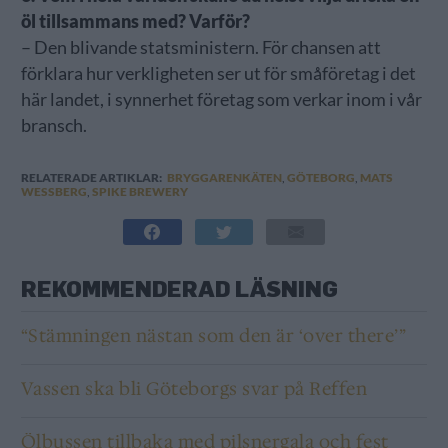
öl tillsammans med? Varför?
– Den blivande statsministern. För chansen att
förklara hur verkligheten ser ut för småföretag i det
här landet, i synnerhet företag som verkar inom i vår
bransch.
RELATERADE ARTIKLAR:
BRYGGARENKÄTEN
,
GÖTEBORG
,
MATS
WESSBERG
,
SPIKE BREWERY
REKOMMENDERAD LÄSNING
“Stämningen nästan som den är ‘over there’”
Vassen ska bli Göteborgs svar på Reffen
Ölbussen tillbaka med pilsnergala och fest