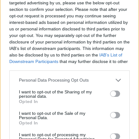
targeted advertising by us, please use the below opt-out
2. Hur mycket öl bryggde ni under 2018 och hur
section to confirm your selection. Please note that after your
mycket räknar ni med att brygga under 2019?
opt-out request is processed you may continue seeing
– 200 000 liter under 2018, cirka 250 000 liter nästa
interest-based ads based on personal information utilized by
år.
us or personal information disclosed to third parties prior to
your opt-out. You may separately opt-out of the further
3. Vilket bryggeri tycker du är bäst i Sverige?
disclosure of your personal information by third parties on the
IAB’s list of downstream participants. This information may
Motivera.
also be disclosed by us to third parties on the
IAB’s List of
– Dugges. De håller hög och jämn kvalitet,
Downstream Participants
that may further disclose it to other
producerar stora volymer och är lönsamma,
third parties.
samtidigt är de innovativa och producerar massor av
Personal Data Processing Opt Outs
intressant öl.
I want to opt-out of the Sharing of my
personal data.
Opted In
I want to opt-out of the Sale of my
Personal Data.
Opted In
I want to opt-out of processing my
Personal Data for Targeted Advertising.