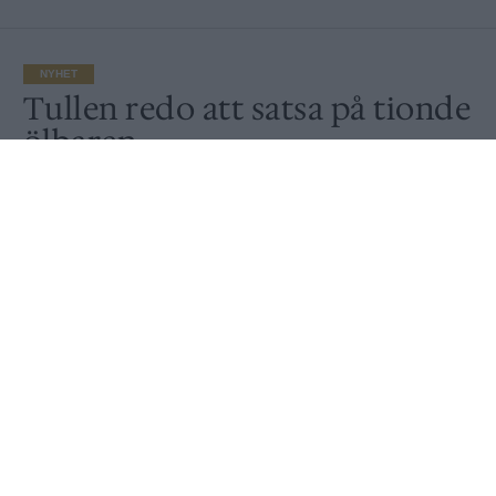
NYHET
Tullen redo att satsa på tionde
ölbaren
Publicerat
2018-12-31
NYHET