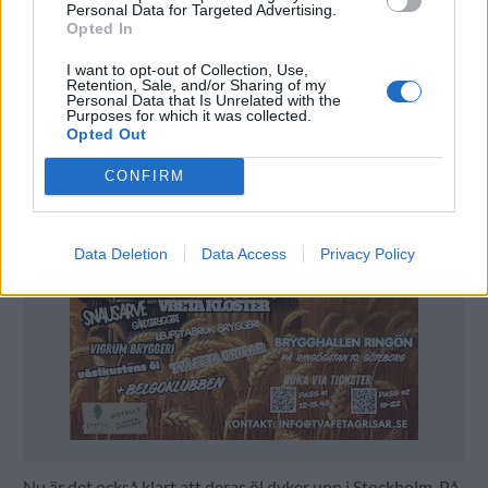
Personal Data for Targeted Advertising.
kvällen på de två barerna. Nu såldes det slut på åtta fat och
Opted In
på båda barerna sade de att de aldrig varit med om något
liknande, berättar Robert Hedell.
I want to opt-out of Collection, Use,
Retention, Sale, and/or Sharing of my
Personal Data that Is Unrelated with the
Purposes for which it was collected.
Opted Out
CONFIRM
Data Deletion
Data Access
Privacy Policy
Nu är det också klart att deras öl dyker upp i Stockholm. På