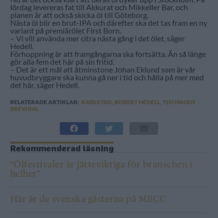
lördag levereras fat till Akkurat och Mikkeller Bar, och
planen är att också skicka öl till Göteborg.
Nästa öl blir en brut-IPA och därefter ska det tas fram en ny
variant på premiärölet First Born.
– Vi vill använda mer citra nästa gång i det ölet, säger
Hedell.
Förhoppning är att framgångarna ska fortsätta. Än så länge
gör alla fem det här på sin fritid.
– Det är ett mål att åtminstone Johan Eklund som är vår
huvudbryggare ska kunna gå ner i tid och hålla på mer med
det här, säger Hedell.
RELATERADE ARTIKLAR:
KARLSTAD
,
ROBERT HEDELL
,
TEN HANDS
BREWING
Rekommenderad läsning
“Ölfestivaler är jätteviktiga för branschen i
helhet”
Här är de svenska gästerna på MBCC