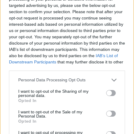
targeted advertising by us, please use the below opt-out
section to confirm your selection. Please note that after your
opt-out request is processed you may continue seeing
interest-based ads based on personal information utilized by
us or personal information disclosed to third parties prior to
your opt-out. You may separately opt-out of the further
disclosure of your personal information by third parties on the
IAB’s list of downstream participants. This information may
also be disclosed by us to third parties on the
IAB’s List of
Downstream Participants
that may further disclose it to other
third parties.
Personal Data Processing Opt Outs
De hade hoppats på en viss framgång. Men det blev stor
succé. Ten Hands Brewings premiär fick pubarna i
Karlstad att sälja öl som aldrig förr.
I want to opt-out of the Sharing of my
Beernews berättade nyligen om Ten Hands Brewing, som
personal data.
gör en satsning på öl i Karlstad. Nomadbryggeriet består av
Opted In
fem personer, därav namnet Ten Hands.
I fredags var det premiär för första ölet, First Born, och det
I want to opt-out of the Sale of my
sålde bättre än de hade vågat att drömma om.
Personal Data.
Bishops Arms sålde slut det första fatet på 49 minuter och
Opted In
på Guldapan fick man byta fat efter 75 minuter.
– De har aldrig sålt ut craft-beer så snabbt. Vi ville ju att det
I want to opt-out of processing my
skulle gå bra och hade hoppats på att sälja tre fat under