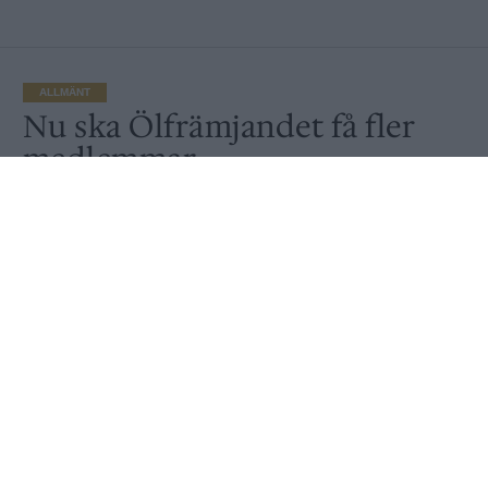
ALLMÄNT
Nu ska Ölfrämjandet få fler
medlemmar
Av
Ronny Karlsson
Publicerat
2019-03-18
ALLMÄNT