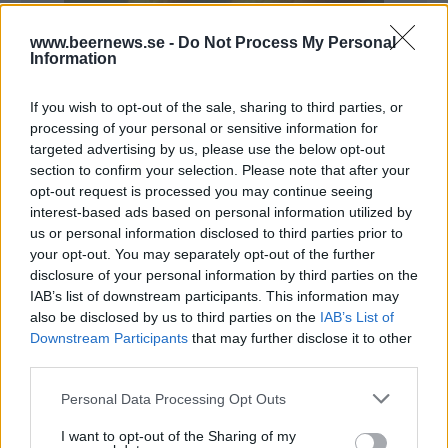
www.beernews.se -
Do Not Process My Personal
Information
If you wish to opt-out of the sale, sharing to third parties, or
processing of your personal or sensitive information for
targeted advertising by us, please use the below opt-out
section to confirm your selection. Please note that after your
opt-out request is processed you may continue seeing
interest-based ads based on personal information utilized by
us or personal information disclosed to third parties prior to
your opt-out. You may separately opt-out of the further
disclosure of your personal information by third parties on the
IAB’s list of downstream participants. This information may
also be disclosed by us to third parties on the
IAB’s List of
Downstream Participants
that may further disclose it to other
third parties.
Regeringens beslut handlade främst om allmänna
sammankomster, men även de åtgärder som ligger
Personal Data Processing Opt Outs
inom Folkhälsomyndighetens ansvar berördes
I want to opt-out of the Sharing of my
också. Däribland då öppettiderna för restauranger.