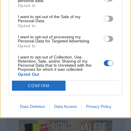
personal data.
Opted In
Därmed försvinner det hopp om lättade
restriktioner, främst vad gäller öppettider som fanns
I want to opt-out of the Sale of my
Personal Data.
hos restauranger och barer runt om i Sverige.
Opted In
De har sedan snart ett halvår tvingats stänga halv
I want to opt-out of processing my
Personal Data for Targeted Advertising.
nio på kvällen som en följd av restriktionerna.
Opted In
– Det handlar bland annat om att serveringesställen
I want to opt-out of Collection, Use,
Retention, Sale, and/or Sharing of my
ska ha fortsatt stängt för mat och dryck efter klockan
Personal Data that Is Unrelated with the
halv nio på kvällen, sa Johan Carlsson på
Purposes for which it was collected.
Opted Out
pressträffen.
CONFIRM
Anledningen till att restriktionerna förlängs är att
läget fortfarande är så svårt hos sjukvården i många
regioner.
Data Deletion
Data Access
Privacy Policy