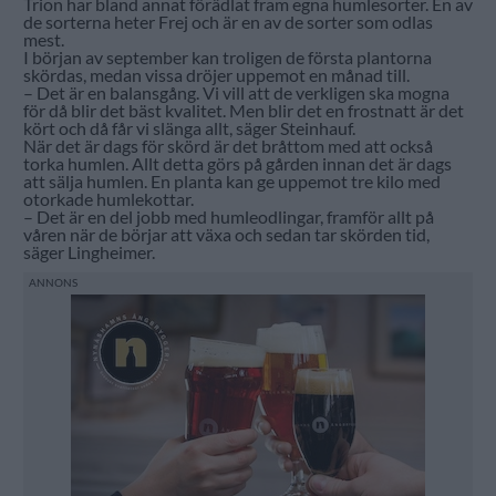
Trion har bland annat förädlat fram egna humlesorter. En av
de sorterna heter Frej och är en av de sorter som odlas
mest.
I början av september kan troligen de första plantorna
skördas, medan vissa dröjer uppemot en månad till.
– Det är en balansgång. Vi vill att de verkligen ska mogna
för då blir det bäst kvalitet. Men blir det en frostnatt är det
kört och då får vi slänga allt, säger Steinhauf.
När det är dags för skörd är det bråttom med att också
torka humlen. Allt detta görs på gården innan det är dags
att sälja humlen. En planta kan ge uppemot tre kilo med
otorkade humlekottar.
– Det är en del jobb med humleodlingar, framför allt på
våren när de börjar att växa och sedan tar skörden tid,
säger Lingheimer.