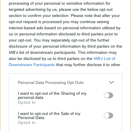
processing of your personal or sensitive information for
targeted advertising by us, please use the below opt-out
Rekommenderad läsning
section to confirm your selection. Please note that after your
Carlsbergs forskning kan leda till nya
opt-out request is processed you may continue seeing
ölsmaker
interest-based ads based on personal information utilized by
us or personal information disclosed to third parties prior to
your opt-out. You may separately opt-out of the further
Stigbergets handplockar 95 procent av sin
disclosure of your personal information by third parties on the
humle
IAB’s list of downstream participants. This information may
also be disclosed by us to third parties on the
IAB’s List of
4 humlesorter vi räddar när jorden går under
Downstream Participants
that may further disclose it to other
third parties.
Personal Data Processing Opt Outs
I want to opt-out of the Sharing of my
personal data.
Opted In
I want to opt-out of the Sale of my
Personal Data.
Opted In