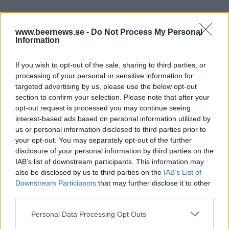
Old Dairy Snow Top Christmas Ale, 500 ml, 35,60
www.beernews.se -
Do Not Process My Personal
kr, Strong ale
Information
Chokladtoner och en del söta frukter, lätt brödighet
If you wish to opt-out of the sale, sharing to third parties, or
och en del karamell. Avslutas med en blygsam beska.
processing of your personal or sensitive information for
Okej öl.
targeted advertising by us, please use the below opt-out
section to confirm your selection. Please note that after your
opt-out request is processed you may continue seeing
interest-based ads based on personal information utilized by
St Peters Winter Ale, 500 ml, 31,90 kr, 6,5 %, Strong
us or personal information disclosed to third parties prior to
ale
your opt-out. You may separately opt-out of the further
disclosure of your personal information by third parties on the
Lätt rostat och nästan lite rökigt, lite fräna smaker
IAB’s list of downstream participants. This information may
och en sen humlebeska som inte är 100 procent.
also be disclosed by us to third parties on the
IAB’s List of
Downstream Participants
that may further disclose it to other
third parties.
Shepherd Neame Christmas Ale, 500 ml, 29,90 kr,
Personal Data Processing Opt Outs
7,0 %, Strong ale