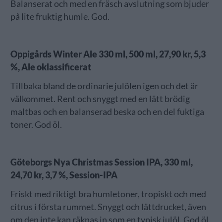
Balanserat och med en fräsch avslutning som bjuder
på lite fruktig humle. God.
Oppigårds Winter Ale 330 ml, 500 ml, 27,90 kr, 5,3
%, Ale oklassificerat
Tillbaka bland de ordinarie julölen igen och det är
välkommet. Rent och snyggt med en lätt brödig
maltbas och en balanserad beska och en del fuktiga
toner. God öl.
Göteborgs Nya Christmas Session IPA, 330 ml,
24,70 kr, 3,7 %, Session-IPA
Friskt med riktigt bra humletoner, tropiskt och med
citrus i första rummet. Snyggt och lättdrucket, även
om den inte kan räknas in som en typisk julöl. God öl.