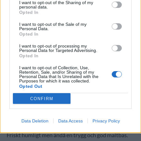
I want to opt-out of the Sharing of my
Friskt med fruktiga toner, en stabil maltbas och en
personal data.
Opted In
humle som känns fräsch. Detta brukar inte vara ett
favoritbryggeri, men det här var gott.
I want to opt-out of the Sale of my
Personal Data.
Opted In
Jämtlands Julöl, 330 ml, 23,90 kr, 6,5 %, Strong ale
I want to opt-out of processing my
Personal Data for Targeted Advertising.
Opted In
Den största klassikern bland svenska
hantverksbryggda julöl. Årets upplaga har den lite
I want to opt-out of Collection, Use,
Retention, Sale, and/or Sharing of my
typiska hussmaken från Jämtland med en frisk
Personal Data that Is Unrelated with the
Purposes for which it was collected.
humle, en maltig stabil bas, fruktig med smörkola
Opted Out
och lite nötiga toner. Bra version av det här ölet.
CONFIRM
Oceanbryggeriet Julöl, 500 ml, 33,40 kr, 5,8 %,
Data Deletion
Data Access
Privacy Policy
Strong ale
Friskt humligt men ändå en trygg och god maltbas.