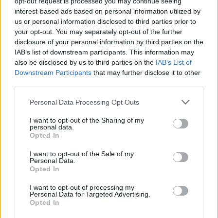
opt-out request is processed you may continue seeing
interest-based ads based on personal information utilized by
us or personal information disclosed to third parties prior to
your opt-out. You may separately opt-out of the further
disclosure of your personal information by third parties on the
IAB’s list of downstream participants. This information may
also be disclosed by us to third parties on the
IAB’s List of
Downstream Participants
that may further disclose it to other
third parties.
Personal Data Processing Opt Outs
I want to opt-out of the Sharing of my
personal data.
I fjol regnade det massor. Men under lördagen var
Opted In
vädergudarna på sitt bästa humör när Adelsö Ölfestival
genomfördes.
Festivalen lockade ett stort antal besökare ut till Adelsö,
I want to opt-out of the Sale of my
Personal Data.
där runt 15 stockholmsbryggerier väntade med sina öl.
Opted In
Hela festivalen gav en känsla av att vara på en fest i någons
trädgård. Utställarna hade sina öl inne i ett hus eller i tält.
Därefter gick det att röra sig fritt ute i sommarsolen och
I want to opt-out of processing my
njuta av öl, äta mat från food trucks eller lyssna till
Personal Data for Targeted Advertising.
livemusik.
Opted In
– I fjol trängdes alla härinne när de ösregnade. Det är
verkligen stor skillnad i år, sade Craig Donovan från Nordic