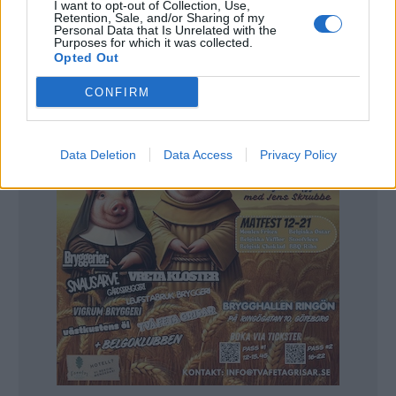
I want to opt-out of Collection, Use,
Kiwi Brewers.
Retention, Sale, and/or Sharing of my
Frequency Beer Works var på plats och hade med sig sin
Personal Data that Is Unrelated with the
hyllningsöl till terrorhjälten Roy Larkin. Ett öl som börjat få
Purposes for which it was collected.
stor uppmärksamhet i brittisk media. Beernews berättade
Opted Out
om den ölen för ett par veckor sedan.
CONFIRM
Data Deletion
Data Access
Privacy Policy