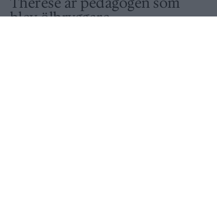
Therese är pedagogen som
blev ölbryggare
Av
Ronny Karlsson
Publicerat
2017-01-19
BRYGGERIER