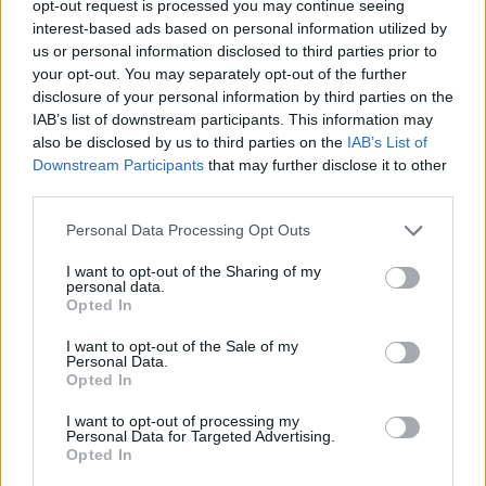
opt-out request is processed you may continue seeing
interest-based ads based on personal information utilized by
Han praktiserade på Poppels i Jonsered utanför
us or personal information disclosed to third parties prior to
Göteborg i höstas, och nu har han fått fast jobb där.
your opt-out. You may separately opt-out of the further
disclosure of your personal information by third parties on the
– Jag hade inte alls det i tankarna när jag var där.
IAB’s list of downstream participants. This information may
Men det är förstås jätteroligt, säger han.
also be disclosed by us to third parties on the
IAB’s List of
Downstream Participants
that may further disclose it to other
Under de fyra veckorna på praktiken fick Brimstedt
third parties.
vara med om de flesta delarna av processen, och han
gjorde ett mycket gott intryck.
Personal Data Processing Opt Outs
– Han tar för sig på ett mycket positivt sätt. Han är
I want to opt-out of the Sharing of my
personal data.
orädd och samtidigt nyfiken, säger vd Mats
Opted In
Wahlström.
I want to opt-out of the Sale of my
Personal Data.
Opted In
I want to opt-out of processing my
Personal Data for Targeted Advertising.
Opted In