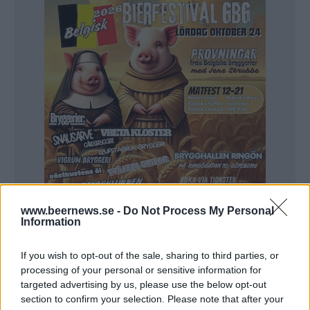
www.beernews.se -
Do Not Process My Personal
Information
Ni som hänger med på Beernews vet att vi följt Erik
If you wish to opt-out of the sale, sharing to third parties, or
under hans utbildning till bryggare på
processing of your personal or sensitive information for
targeted advertising by us, please use the below opt-out
Bryggeritekniska Yrkeshögskolan i Ludvika. Men
section to confirm your selection. Please note that after your
redan efter en dryg termin har han fått fast jobb.