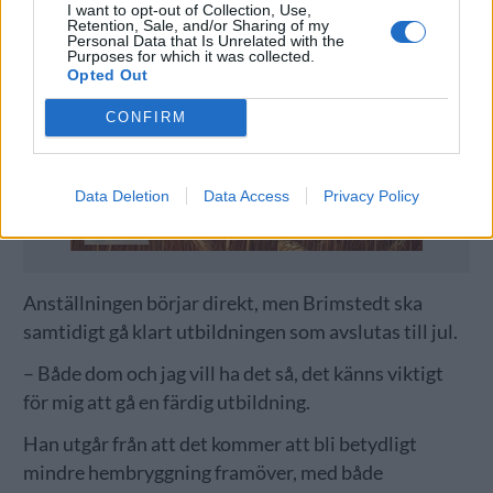
I want to opt-out of Collection, Use,
Retention, Sale, and/or Sharing of my
Personal Data that Is Unrelated with the
Purposes for which it was collected.
Opted Out
CONFIRM
Data Deletion
Data Access
Privacy Policy
Anställningen börjar direkt, men Brimstedt ska
samtidigt gå klart utbildningen som avslutas till jul.
– Både dom och jag vill ha det så, det känns viktigt
för mig att gå en färdig utbildning.
Han utgår från att det kommer att bli betydligt
mindre hembryggning framöver, med både