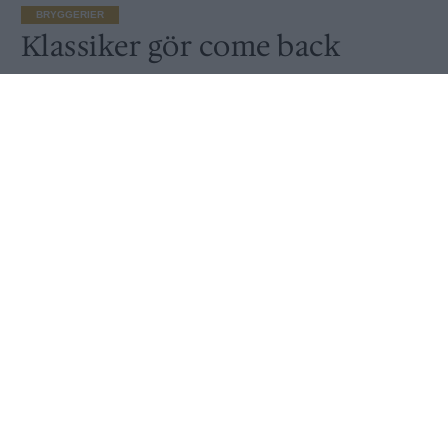
BRYGGERIER
Klassiker gör come back
Publicerat
2016-09-27
En gammal klassiker gör come back i dag på Brewers
Beer Bar i Göteborg. Det är Dugges Never Mind The
Bollox som bryggts på nytt.