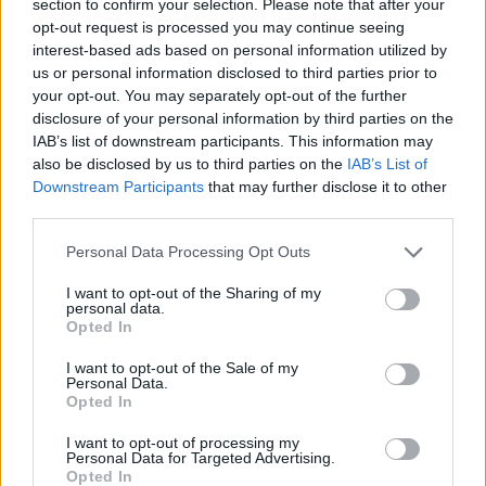
section to confirm your selection. Please note that after your
7000-literstankar som ska in i bryggeriet. För att tankarna
ska få plats måste dessutom taket höjas på delar av
opt-out request is processed you may continue seeing
byggnaden.
interest-based ads based on personal information utilized by
– Vi hoppas att allt ska vara klart i mars nästa år. Vi kommer
us or personal information disclosed to third parties prior to
att få ett produktionsstopp men nu planerar vi så att det
your opt-out. You may separately opt-out of the further
ska bli så kort som möjligt, kanske 2-3 veckor, säger
Magnus Engström.
disclosure of your personal information by third parties on the
IAB’s list of downstream participants. This information may
also be disclosed by us to third parties on the
IAB’s List of
Downstream Participants
that may further disclose it to other
third parties.
Personal Data Processing Opt Outs
I want to opt-out of the Sharing of my
personal data.
Opted In
I want to opt-out of the Sale of my
Personal Data.
Opted In
I want to opt-out of processing my
Personal Data for Targeted Advertising.
Opted In