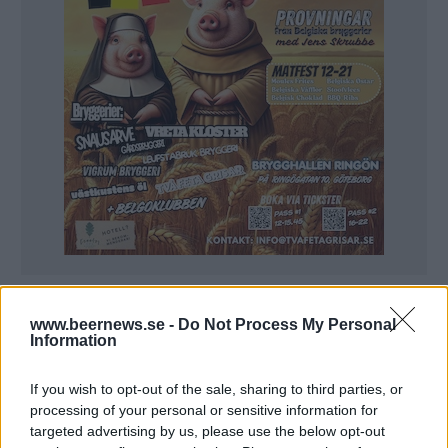
– Det är en jätteinvestering för oss men det ska betala
sig på sikt, säger grundaren Mikael ”Dugge” Engström.
www.beernews.se -
Do Not Process My Personal
Redan i år ligger Dugges Bryggeri på en årsproduktion på
Information
800 000 liter. Med den nya investeringen dubblas den
summan.
– Det tog oss fyra år att nå full kapacitet här i Landvetter,
If you wish to opt-out of the sale, sharing to third parties, or
nu blir detta en ganska självklar investering, säger
produktionsansvarige Magnus Engström.
processing of your personal or sensitive information for
Det som ska ske är att bryggverket automatiseras och på så
targeted advertising by us, please use the below opt-out
sätt blir effektivare. Dessutom kommer det hela 13 nya