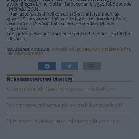
utvecklingen. En hel del har hänt sedan bryggeriet öppnade
i Mölndal 2005.
– Jag läste faktiskt nyligen den första affärsplanen jag
gjorde för bryggeriet. Då trodde jag att det kanske på sikt
skulle gå att försörja två-tre personer, säger Mikael
Engström.
I dag jobbar elva personer på bryggeriet och det kan bli fler
till våren.
RELATERADE ARTIKLAR:
DUGGES
,
GÖTEBORG
,
MAGNUS ENGSTRÖM
,
MIKAEL ENGSTRÖM
Rekommenderad läsning
Vassen ska bli Göteborgs svar på Reffen
Nu pressas priserna på svensk hantverksöl
Ölbussen tillbaka med pilsnergala och fest