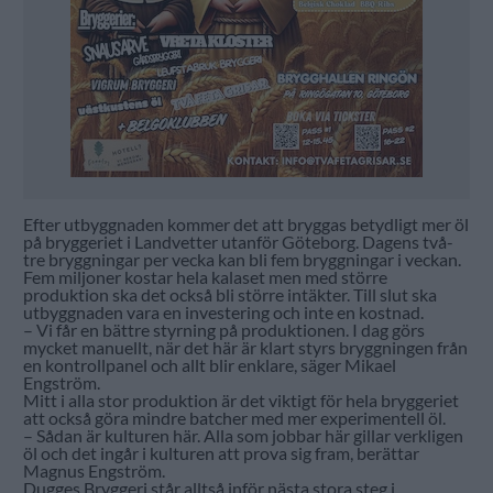
Efter utbyggnaden kommer det att bryggas betydligt mer öl
på bryggeriet i Landvetter utanför Göteborg. Dagens två-
tre bryggningar per vecka kan bli fem bryggningar i veckan.
Fem miljoner kostar hela kalaset men med större
produktion ska det också bli större intäkter. Till slut ska
utbyggnaden vara en investering och inte en kostnad.
– Vi får en bättre styrning på produktionen. I dag görs
mycket manuellt, när det här är klart styrs bryggningen från
en kontrollpanel och allt blir enklare, säger Mikael
Engström.
Mitt i alla stor produktion är det viktigt för hela bryggeriet
att också göra mindre batcher med mer experimentell öl.
– Sådan är kulturen här. Alla som jobbar här gillar verkligen
öl och det ingår i kulturen att prova sig fram, berättar
Magnus Engström.
Dugges Bryggeri står alltså inför nästa stora steg i