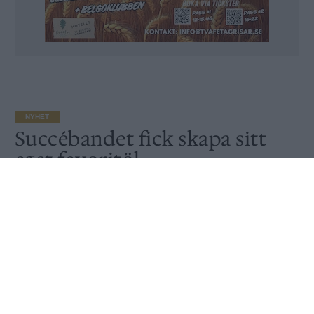
NYHET
Succébandet fick skapa sitt
eget favoritöl
Av
Ronny Karlsson
Publicerat
2019-10-14
NYHET