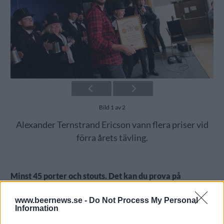
Bild 1 av 2
Alexander Ternstrand Ericson vann flera priser vid
förra årets tävling.
Minst 45 porter och stouts. Det kan du prova på
hembryggarfest i Mölndal i helgen och det blir en hel
del besökare.
www.beernews.se -
Do Not Process My Personal
Information