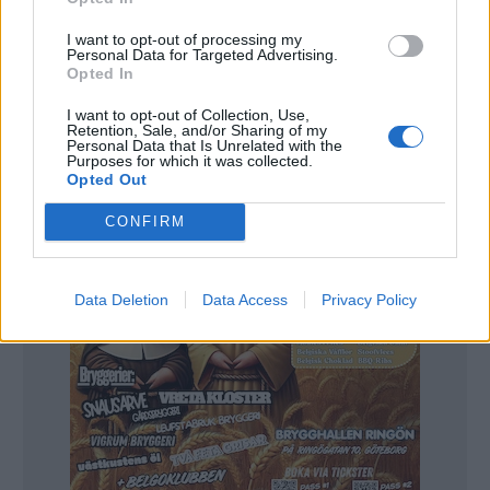
Cirka 170 förköpsbiljetter är sålda och Svensson tror att
det till slut blir åtminstone 200 besökare. Inte het oväntat
är det porter och stout som gäller för att få vara med i
I want to opt-out of processing my
tävlingen.
Personal Data for Targeted Advertising.
– Men det går bra att brygga både stiltypiskt och lite
Opted In
galnare grejer. Det kommer att vara en domartävling och så
delar vi ut pris i Folkets val, säger Svensson.
I want to opt-out of Collection, Use,
På lördag genomförs tävlingen och platsen är Kulturhuset
Retention, Sale, and/or Sharing of my
Möllan i Mölndal.
Personal Data that Is Unrelated with the
Purposes for which it was collected.
Opted Out
CONFIRM
Data Deletion
Data Access
Privacy Policy