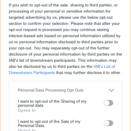
If you wish to opt-out of the sale, sharing to third parties, or
processing of your personal or sensitive information for
targeted advertising by us, please use the below opt-out
section to confirm your selection. Please note that after your
opt-out request is processed you may continue seeing
interest-based ads based on personal information utilized by
us or personal information disclosed to third parties prior to
your opt-out. You may separately opt-out of the further
disclosure of your personal information by third parties on the
IAB’s list of downstream participants. This information may
also be disclosed by us to third parties on the
IAB’s List of
Downstream Participants
that may further disclose it to other
third parties.
Personal Data Processing Opt Outs
Porter Stoutträffen är tänkt att utvecklas till en nationell
I want to opt-out of the Sharing of my
hembryggartävling för just de stilarna. Förebilden är
personal data.
Belgoträffen i Uppsala som hållit på betydligt längre.
Opted In
– Vi var kanske inte sena ut med information i år, men det
har ordnat upp sig bra. Det var väldigt bra i fjol och ser ut
I want to opt-out of the Sale of my
att bli något liknande år, säger Simon Svensson, som är en
Personal Data.
av arrangörerna.
Opted In