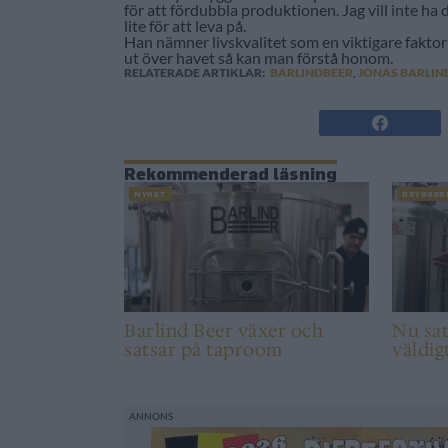
för att fördubbla produktionen. Jag vill inte ha 
lite för att leva på.
Han nämner livskvalitet som en viktigare faktor
ut över havet så kan man förstå honom.
RELATERADE ARTIKLAR:
BARLINDBEER
,
JONAS BARLIN
Rekommenderad läsning
NYHET
BRYGGER
Barlind Beer växer och
Nu sat
satsar på taproom
väldig