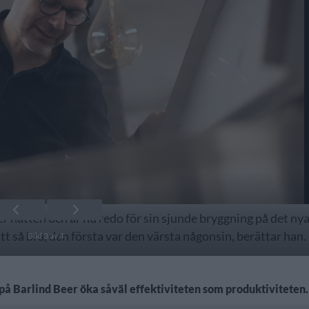
r natten och är nu redo för sin sjunde bryggning på det ny
tt så bra, den första var den värsta någonsin, berättar han.
Bild 3 av 4
på Barlind Beer öka såväl effektiviteten som produktiviteten.