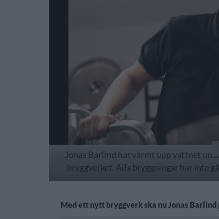
Jonas Barlind har värmt upp vattnet unde
bryggverket. Alla bryggningar har inte gå
Med ett nytt bryggverk ska nu Jonas Barlind 