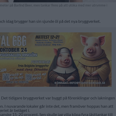
meter på Barlind Beer, men tankar finns på att utöka med mer utrymme i
och idag brygger han sin sjunde öl på det nya bryggverket.
u. Det tidigare bryggverket var byggt på förenklingar och lakningen
en. I nuvarande lokaler går inte det, men framöver hoppas han att
riet är beläget i.
ske 15-20 procent. Sen skulle jag vilja köpa fyra jästtankar till