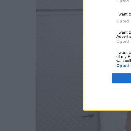
Opted 
I want t
Opted 
I want 
Advertis
Opted 
I want t
of my P
was col
Opted 