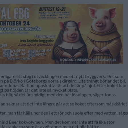
erligare ett steg i utvecklingen med ett nytt bryggverk. Det som
 på Björkö i Göteborgs norra skärgård. Lite trångt börjar det bli,
m Jonas Barlind uppskattar är att det är på hjul. Efter koket kan
gt på höjden tar det inte så mycket plats.
lats här, så det är smidigt med den här lösningen, säger Jonas
n saknar att det inte längre går att se koket eftersom mäskkärlet
tan man får hälla ner den i ett rör och spola efter med vatten, säge
lind Beer kokvolymen. Men det kommer inte att få lika stor
 jästankarna som är avgörande, men det blir bättre.