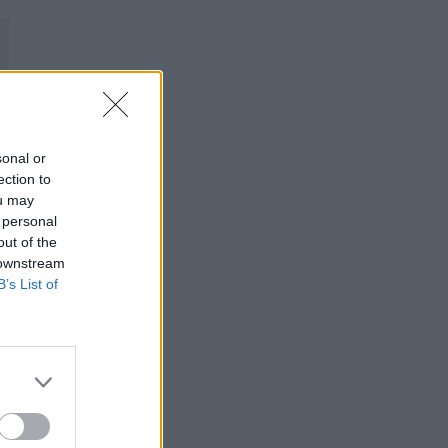
sonal or
ection to
ou may
 personal
out of the
 downstream
B’s List of
vå