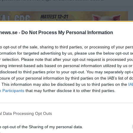
news.se -
Do Not Process My Personal Information
to opt-out of the sale, sharing to third parties, or processing of your per
formation for targeted advertising by us, please use the below opt-out s
r selection. Please note that after your opt-out request is processed y
eing interest-based ads based on personal information utilized by us or
disclosed to third parties prior to your opt-out. You may separately opt-
losure of your personal information by third parties on the IAB’s list of
. This information may also be disclosed by us to third parties on the
IA
ket var på 200 liter och tankarna på 450 så även om jag bryggde t
Participants
that may further disclose it to other third parties.
n enligt Barlind får man i 700 liter. Det faktum att han slipper
ket tid på bryggeriet, med en bryggning i veckan i stället för
ryggverket tvivlade han ändå på om han gjort rätt.
var kvar långt in på natten, berättar han.
l Data Processing Opt Outs
o opt-out of the Sharing of my personal data.