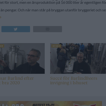
det för stort, men en årsproduktion på 16 000 liter är egentligen fö
 än pengar. Och när man står på bryggan utanför bryggeriet och se
D
IER
NYHET
sar Barlind efter
Succé för BarlindBeers
t bra 2020
invigning i Ishuset