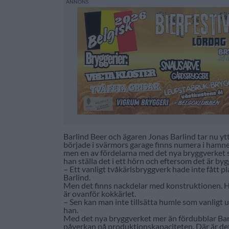
Barlind Beer och ägaren Jonas Barlind tar nu ytt
började i svärmors garage finns numera i hamnen
men en av fördelarna med det nya bryggverket so
han ställa det i ett hörn och eftersom det är byg
– Ett vanligt tvåkärlsbryggverk hade inte fått p
Barlind.
Men det finns nackdelar med konstruktionen. Ha
är ovanför kokkärlet.
– Sen kan man inte tillsätta humle som vanligt u
han.
Med det nya bryggverket mer än fördubblar Bar
påverkan på produktionskapaciteten. Där är det