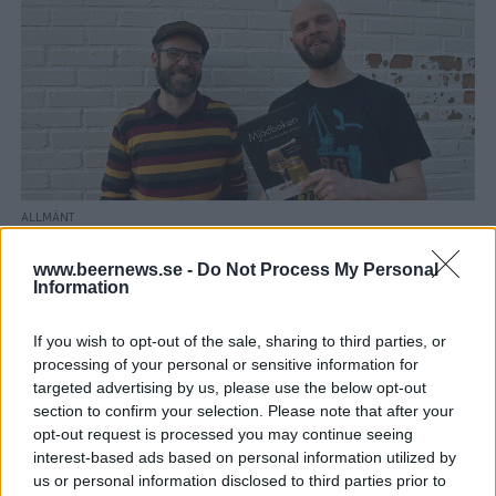
ALLMÄNT
Nu kommer första svenska mjödboken
Ölböcker har han gjort många. Men nu är det dags för första
www.beernews.se -
Do Not Process My Personal
mjödboken för Peter M Eronson och han tar hjälp av...
Information
If you wish to opt-out of the sale, sharing to third parties, or
processing of your personal or sensitive information for
targeted advertising by us, please use the below opt-out
section to confirm your selection. Please note that after your
opt-out request is processed you may continue seeing
interest-based ads based on personal information utilized by
us or personal information disclosed to third parties prior to