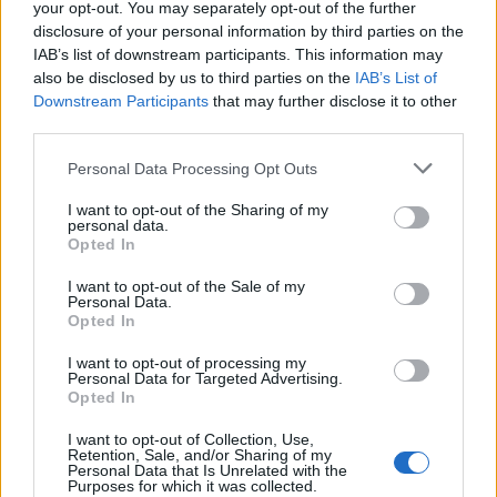
your opt-out. You may separately opt-out of the further
disclosure of your personal information by third parties on the
IAB’s list of downstream participants. This information may
also be disclosed by us to third parties on the
IAB’s List of
ALLMÄNT
Downstream Participants
that may further disclose it to other
Soligt och utsålt för festivalen i Växjö
third parties.
1200 besökare på två dagar. Ölfestivalen i Växjö var i princip
utsåld och arrangören Robert Andersson var mycket nöjd.
Personal Data Processing Opt Outs
I want to opt-out of the Sharing of my
personal data.
Opted In
I want to opt-out of the Sale of my
Personal Data.
Opted In
I want to opt-out of processing my
Personal Data for Targeted Advertising.
Opted In
I want to opt-out of Collection, Use,
Retention, Sale, and/or Sharing of my
ALLMÄNT
Personal Data that Is Unrelated with the
Systembolagets bästa butik har utsetts
Purposes for which it was collected.