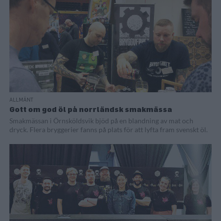
ALLMÄNT
Gott om god öl på norrländsk smakmässa
Smakmässan i Örnsköldsvik bjöd på en blandning av mat och
dryck. Flera bryggerier fanns på plats för att lyfta fram svenskt öl.