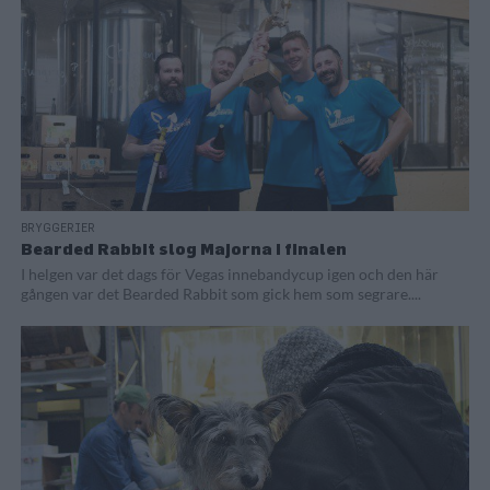
BRYGGERIER
Bearded Rabbit slog Majorna i finalen
I helgen var det dags för Vegas innebandycup igen och den här
gången var det Bearded Rabbit som gick hem som segrare....