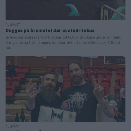
ALLMÄNT
Dugges på årsmötet där öl stod i fokus
Brewdogs aktieägarträff lockar 14 000 öldrickare under en helg.
För gästerna från Dugges innebar det att man sålde över 100 fat
på...
ALLMÄNT