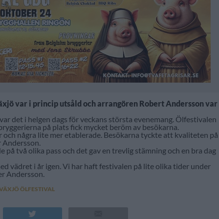
äxjö var i princip utsåld och arrangören Robert Andersson var
 var det i helgen dags för veckans största evenemang. Ölfestivalen
0 bryggerierna på plats fick mycket beröm av besökarna.
 och några lite mer etablerade. Besökarna tyckte att kvaliteten på
er Andersson.
på två olika pass och det gav en trevlig stämning och en bra dag
 vädret i år igen. Vi har haft festivalen på lite olika tider under
ger Andersson.
VÄXJÖ ÖLFESTIVAL