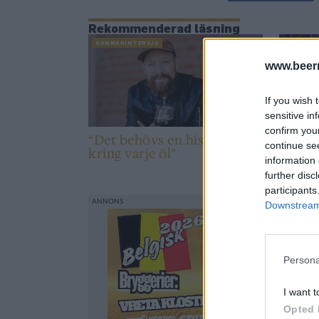
Rekommenderad läsning
SOMMARINTERVJU
NYHET
www.beer
If you wish 
sensitive in
confirm you
“Det behövs en historia
Ett sp
continue se
kring varje öl”
sitt sl
information 
further disc
participants
Downstream 
Persona
I want t
Opted 