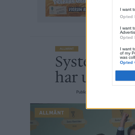
I want t
Opted 
I want 
Advertis
Opted 
I want t
ALLMÄNT
of my P
Systembolag
was col
Opted 
har utsetts
Publicerat
2019-04-08
ALLMÄNT