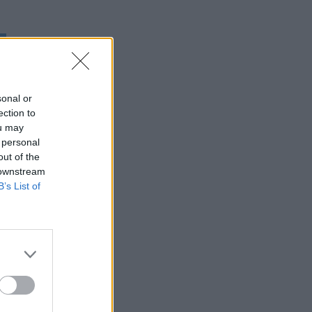
sonal or
ection to
ou may
 personal
out of the
 downstream
B’s List of