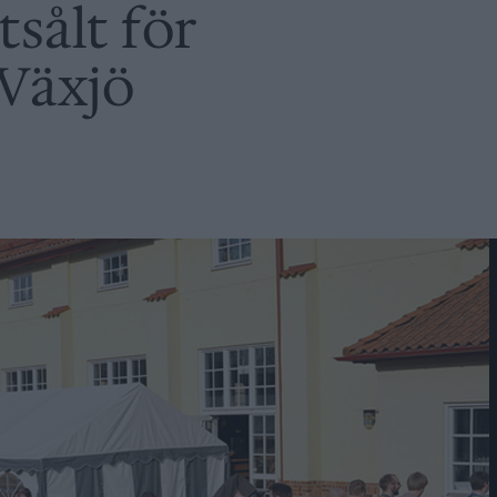
tsålt för
 Växjö