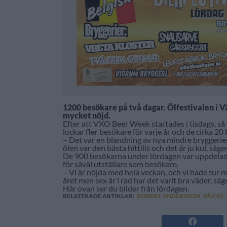
1200 besökare på två dagar. Ölfestivalen i V
mycket nöjd.
Efter att VXO Beer Week startades i tisdags, så
lockar fler besökare för varje år och de cirka 2
– Det var en blandning av nya mindre bryggerier
ölen var den bästa hittills och det är ju kul, säg
De 900 besökarna under lördagen var uppdelade 
för såväl utställare som besökare.
– Vi är nöjda med hela veckan, och vi hade tur med
året men sex år i rad har det varit bra väder, sä
Här ovan ser du bilder från lördagen.
RELATERADE ARTIKLAR:
ROBERT ANDERSSON
,
VÄXJÖ
,