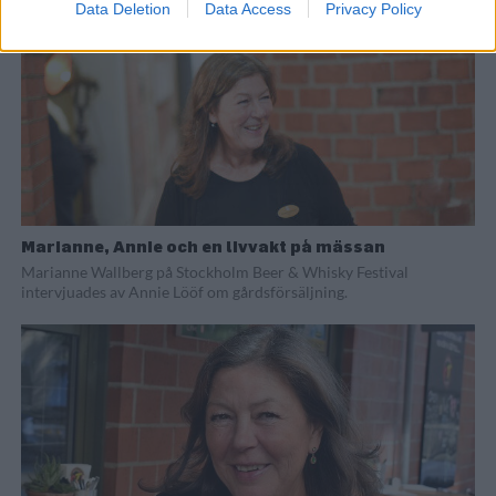
Data Deletion
Data Access
Privacy Policy
Marianne, Annie och en livvakt på mässan
Marianne Wallberg på Stockholm Beer & Whisky Festival
intervjuades av Annie Lööf om gårdsförsäljning.