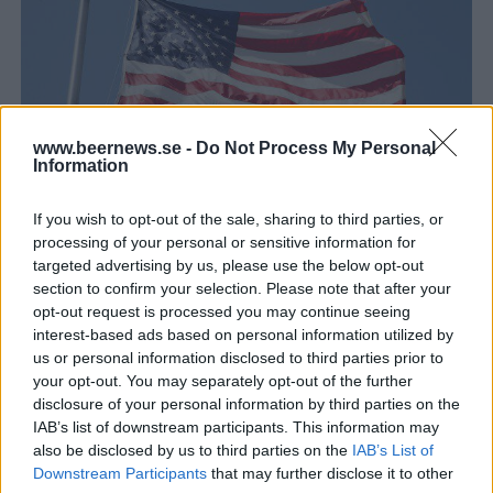
www.beernews.se -
Do Not Process My Personal
Information
Här är amerikanerna som BA tar till mässan
If you wish to opt-out of the sale, sharing to third parties, or
När Stockholm Beer & Whisky drar igång nästa vecka är det som
vanligt ett gäng amerikanska bryggeriers öl med. Både gamla
processing of your personal or sensitive information for
bekanta...
targeted advertising by us, please use the below opt-out
section to confirm your selection. Please note that after your
opt-out request is processed you may continue seeing
interest-based ads based on personal information utilized by
us or personal information disclosed to third parties prior to
your opt-out. You may separately opt-out of the further
disclosure of your personal information by third parties on the
IAB’s list of downstream participants. This information may
also be disclosed by us to third parties on the
IAB’s List of
Downstream Participants
that may further disclose it to other