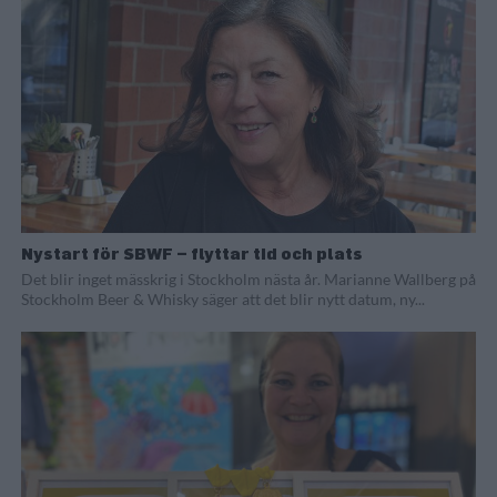
Nystart för SBWF – flyttar tid och plats
Det blir inget mässkrig i Stockholm nästa år. Marianne Wallberg på
Stockholm Beer & Whisky säger att det blir nytt datum, ny...