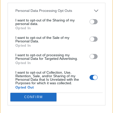
third parties.
Personal Data Processing Opt Outs
Hon förändrade landet med Stockholm Beer
I want to opt-out of the Sharing of my
Jag blev helt klart idiotförklarad, men det blev jag bara triggad av.
personal data.
Opted In
I want to opt-out of the Sale of my
Personal Data.
Opted In
I want to opt-out of processing my
Personal Data for Targeted Advertising.
Opted In
I want to opt-out of Collection, Use,
Retention, Sale, and/or Sharing of my
Personal Data that Is Unrelated with the
Purposes for which it was collected.
Opted Out
Ölprofilerna berättar om 30-åriga mässan
I år är det 30-årsjubileum för Stockholm Beer & Whisky Festival.
CONFIRM
En festival som betytt på mycket för svensk hantverksöl, vilket vi...