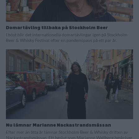
Domartävling tillbaka på Stockholm Beer
I höst blir det internationella domartävlingar igen på Stockholm
Beer & Whisky Festival efter en pandemipaus på ett par år.
Nu lämnar Marianne Nackastrandsmässan
Efter mer än åtta år lämnar Stockholm Beer & Whisky driften av
Nackastrandsmässan. Ett beslut som Marianne Wallberg beskriver