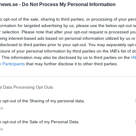
news.se -
Do Not Process My Personal Information
to opt-out of the sale, sharing to third parties, or processing of your per
formation for targeted advertising by us, please use the below opt-out s
r selection. Please note that after your opt-out request is processed y
eing interest-based ads based on personal information utilized by us or
disclosed to third parties prior to your opt-out. You may separately opt-
hoppas kunna slå
Fortfarande ingen nytt
losure of your personal information by third parties on the IAB’s list of
ag för svenskt öl”
hopp för kapad ölblogg
. This information may also be disclosed by us to third parties on the
IA
å Jonas H Andersson, den
För några veckor sedan kapades
Participants
that may further disclose it to other third parties.
enska ölskribenten att ha blivit
ölbloggen pilsner.nu:s Facebooksida
The British Guild Of Beer
och sedan dess har de riktiga ägarna
kämpat för att få tillbaka sidan. Utan...
l Data Processing Opt Outs
o opt-out of the Sharing of my personal data.
In
o opt-out of the Sale of my Personal Data.
In