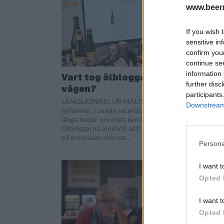
www.beer
If you wish 
sensitive in
confirm you
continue se
information 
Vart tog ölbloggarna
“Jag 
further disc
vägen?
ett sl
participants
LÅNGLÄSNING UR MALTESEN: Sliriga
Hej, hall
Downstream 
fylleresor, roande recensioner och
första sv
långa texter om ölets kemi.
invald i 
Ölbloggarna innehöll allt! De byggde
Writers.
på entusiasm och var...
Persona
I want t
Opted 
I want t
Opted 