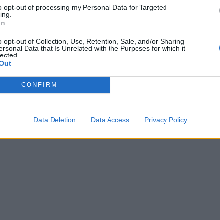
to opt-out of processing my Personal Data for Targeted
 ska Sveriges bästa
Ölguruns ord bakom
ing.
In
öl utses
stoutbryggandet
a Sveriges bästa lageröl koras.
Med självförtroendet boostat av
o opt-out of Collection, Use, Retention, Sale, and/or Sharing
ju ölen till finalen utsedda.
självaste Michael Jackson tog man
ersonal Data that Is Unrelated with the Purposes for which it
steget och bryggde ölet Svart med extr
lected.
mycket av allt. Så började resan...
Out
CONFIRM
Data Deletion
Data Access
Privacy Policy