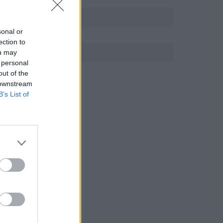
sonal or
ection to
ou may
 personal
out of the
 downstream
B’s List of