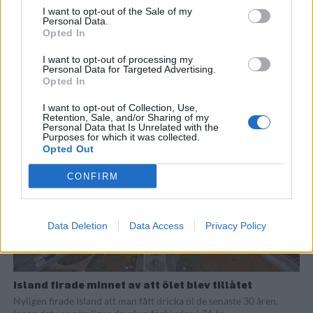
I want to opt-out of the Sale of my
Personal Data.
Opted In
Benchwarmers fixade öl till Juholts fest
I want to opt-out of processing my
Svenskt nationaldagsfirande med kände ambassadören Håkan
Personal Data for Targeted Advertising.
Opted In
Juholt i Reykjavik. Då var det öl från skånska Benchwarmers som
serverades och dagen blev en...
I want to opt-out of Collection, Use,
Retention, Sale, and/or Sharing of my
Personal Data that Is Unrelated with the
Purposes for which it was collected.
Opted Out
CONFIRM
Data Deletion
Data Access
Privacy Policy
Island firade minnet av att ölet blev tillåtet
Nyligen firade Island att man fått dricka öl de senaste 30 åren.