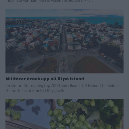
Innan det var nämligen drycken förbjuden i 74 år.
Militärer drack upp all öl på Island
En stor militärövning tog 7000 amerikaner till Island. Det ledde i
sin tur till akut ölbrist i Reykjavik.