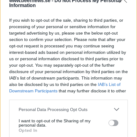
www.beernews.se -
Do Not Process My Personal
Information
If you wish to opt-out of the sale, sharing to third parties, or
processing of your personal or sensitive information for
targeted advertising by us, please use the below opt-out
section to confirm your selection. Please note that after your
opt-out request is processed you may continue seeing
interest-based ads based on personal information utilized by
Ännu ett land som vill satsa på lägre ölskatt
us or personal information disclosed to third parties prior to
your opt-out. You may separately opt-out of the further
Nu verkar det som att även Island kommer att sänka
alkoholskatten för mindre bryggerier. Dessutom kan det bli lagligt
disclosure of your personal information by third parties on the
att sälja öl...
IAB’s list of downstream participants. This information may
also be disclosed by us to third parties on the
IAB’s List of
Downstream Participants
that may further disclose it to other
third parties.
Personal Data Processing Opt Outs
I want to opt-out of the Sharing of my
personal data.
Opted In