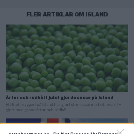
FLER ARTIKLAR OM ISLAND
Ärtor och rödkål i julöl gjorde succé på Island
Ett litet bryggeri på Island har gjort stor succé med sitt nya öl –
gjort med gröna ärtor och rödkål.