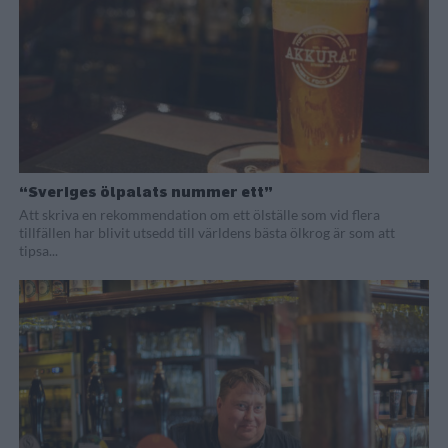
“Sveriges ölpalats nummer ett”
Att skriva en rekommendation om ett ölställe som vid flera
tillfällen har blivit utsedd till världens bästa ölkrog är som att
tipsa...