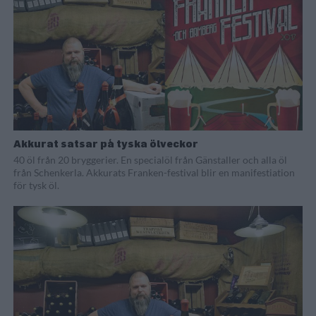
Akkurat satsar på tyska ölveckor
40 öl från 20 bryggerier. En specialöl från Gänstaller och alla öl
från Schenkerla. Akkurats Franken-festival blir en manifestiation
för tysk öl.