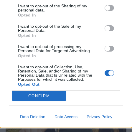
I want to opt-out of the Sharing of my
personal data.
Opted In
I want to opt-out of the Sale of my
Personal Data.
Opted In
Stene säljer Akkurat – satsar i Gamla Stan
I want to opt-out of processing my
Efter nästan 22 år säljer Stene Isacsson Akkurat i Stockholm. Nästa
Personal Data for Targeted Advertising.
utmaning för honom blir att driva Zum Franziskaner i Gamla
Opted In
Stan...
I want to opt-out of Collection, Use,
Retention, Sale, and/or Sharing of my
Personal Data that Is Unrelated with the
Purposes for which it was collected.
Opted Out
CONFIRM
Data Deletion
Data Access
Privacy Policy