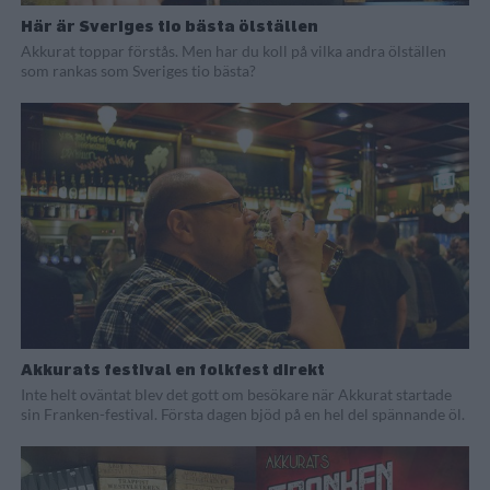
Här är Sveriges tio bästa ölställen
Akkurat toppar förstås. Men har du koll på vilka andra ölställen
som rankas som Sveriges tio bästa?
Akkurats festival en folkfest direkt
Inte helt oväntat blev det gott om besökare när Akkurat startade
sin Franken-festival. Första dagen bjöd på en hel del spännande öl.