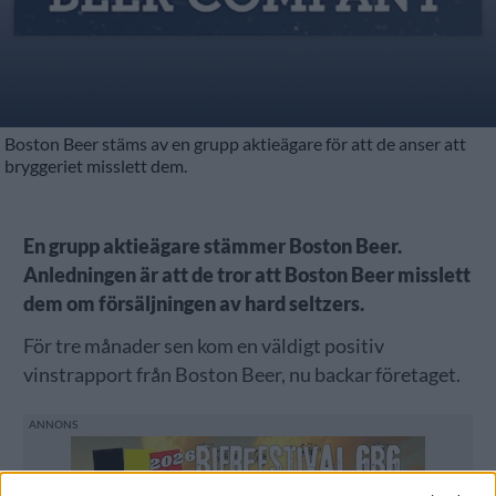
Boston Beer stäms av en grupp aktieägare för att de anser att
bryggeriet misslett dem.
En grupp aktieägare stämmer Boston Beer.
Anledningen är att de tror att Boston Beer misslett
dem om försäljningen av hard seltzers.
För tre månader sen kom en väldigt positiv
vinstrapport från Boston Beer, nu backar företaget.