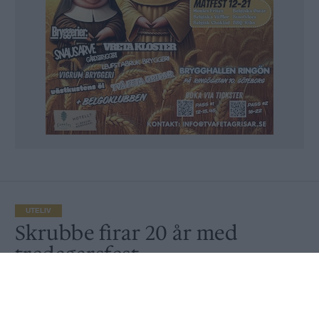
UTELIV
Skrubbe firar 20 år med
tredagarsfest
Av
Peter Lindh
Publicerat
2021-09-22