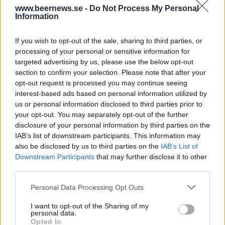
www.beernews.se -
Do Not Process My Personal
Information
If you wish to opt-out of the sale, sharing to third parties, or
processing of your personal or sensitive information for
targeted advertising by us, please use the below opt-out
section to confirm your selection. Please note that after your
opt-out request is processed you may continue seeing
interest-based ads based on personal information utilized by
us or personal information disclosed to third parties prior to
your opt-out. You may separately opt-out of the further
disclosure of your personal information by third parties on the
IAB’s list of downstream participants. This information may
also be disclosed by us to third parties on the
IAB’s List of
Nu säger företaget i stället att man övervärderat
Downstream Participants
that may further disclose it to other
third parties.
tillväxten för hard seltzers och därför måste sänka
vinstförväntningarna.
Personal Data Processing Opt Outs
– Marknaden för hard seltzers har fortsatt att
I want to opt-out of the Sharing of my
personal data.
minska sedan rapporten i juli, säger företaget.
Opted In