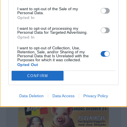
Dagen efter att Boston Beer gick ut med
I want to opt-out of the Sale of my
informationen föll företagets aktier med 26 procent.
Personal Data.
Opted In
Av den anledningen har nu en advokatfirma i
I want to opt-out of processing my
Philadelphia och New York nu bjudit in alla som
Personal Data for Targeted Advertising.
Opted In
förlorat mer än 100000 dollar att delta i en stämning
mot Boston Beer.
I want to opt-out of Collection, Use,
Retention, Sale, and/or Sharing of my
– De tilltalades positiva uttalanden om företagets
Personal Data that Is Unrelated with the
Purposes for which it was collected.
affärer och framtidsutsikter var missledande och
Opted Out
saknade grund, står det i stämningen som lämnades
CONFIRM
in till en domstol i New York.
Data Deletion
Data Access
Privacy Policy