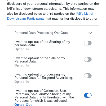
lite annan öl också, säger bryggaren Olle Andersson.
disclosure of your personal information by third parties on the
Han har inte koll på hur många batcher det har blivit, men
IAB’s list of downstream participants. This information may
tror att det har landat på uppemot 20 stycken. Planen från
början var en batch som skulle finnas under ölveckan.
also be disclosed by us to third parties on the
IAB’s List of
Under torsdagen bryggdes ölen för allra sista gången.
Downstream Participants
that may further disclose it to other
Beernews fick till och med äran att delta i bryggningen.
third parties.
Kanske ingen avgörande insats, men lite humle hamnade på
rätt plats i alla fall, medan Olle Andersson hanterade
kameran.
Personal Data Processing Opt Outs
I want to opt-out of the Sharing of my
personal data.
Opted In
I want to opt-out of the Sale of my
Personal Data.
Opted In
I want to opt-out of processing my
Personal Data for Targeted Advertising.
Opted In
I want to opt-out of Collection, Use,
Retention, Sale, and/or Sharing of my
Personal Data that Is Unrelated with the
Purposes for which it was collected.
Opted Out