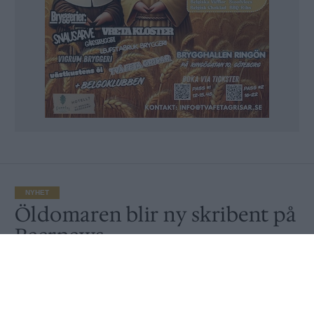
NYHET
Öldomaren blir ny skribent på
Beernews
Publicerat
2016-12-29
NYHET