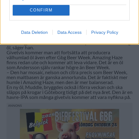
CONFIRM
2016 har blivit året som Stigbergets Bryggeri profilerat sig
med sina humliga öl. Men Andersson påpekar att man inte
Data Deletion
Data Access
Privacy Policy
kom från ingenstans, utan har jobbat länge med sina öl.
– Vi har gjort runt 500 batcher och mycket har varit humlig
öl, säger han.
Givetvis kommer man att fortsätta att producera
välhumlad öl även efter Gbg Beer Week. Amazing Haze
finns redan ute och kommer att leva vidare. Det är en öl
som Andersson själv rankar högre än Beer Week.
– Den har mosaic, nelson och citra precis som Beer Week,
men maltbasen är ganska annorlunda. Det är faktiskt mer
humle i Amazing Haze, men den är mer balanserad.
En ny öl, Muddle, bryggdes också i förra veckan och ska
släpps på krogar i Göteborg tidigt på det nya året. Den är en
havre-IPA som många givetvis kommer att vara nyfikna på.