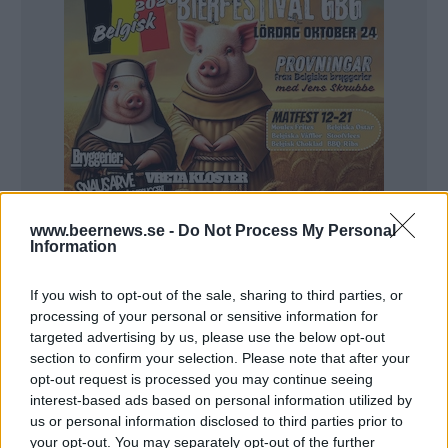
www.beernews.se -
Do Not Process My Personal
Information
If you wish to opt-out of the sale, sharing to third parties, or
processing of your personal or sensitive information for
targeted advertising by us, please use the below opt-out
Få öl har fått sådant genomslag som Gbg Beer Week under
section to confirm your selection. Please note that after your
2016. Allt började under ölveckan i Göteborg i april, och
sedan har det bara blivit värre och värre.
opt-out request is processed you may continue seeing
Först blev det succe lokalt, sedan spred det sig över landet
interest-based ads based on personal information utilized by
och under hösten har det även blivit ett stort intresse
us or personal information disclosed to third parties prior to
internationellt.
– Det har varit ett roligt år, men det ska bli skoj att brygga
your opt-out. You may separately opt-out of the further