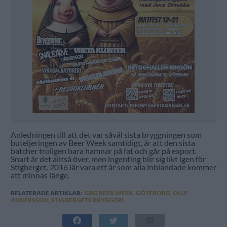
Anledningen till att det var såväl sista bryggningen som
buteljeringen av Beer Week samtidigt, är att den sista
batcher troligen bara hamnar på fat och går på export.
Snart är det alltså över, men ingenting blir sig likt igen för
Stigberget. 2016 lär vara ett år som alla inblandade kommer
att minnas länge.
RELATERADE ARTIKLAR:
GBG BEER WEEK
,
GÖTEBORG
,
OLLE
ANDERSSON
,
STIGBERGETS BRYGGERI