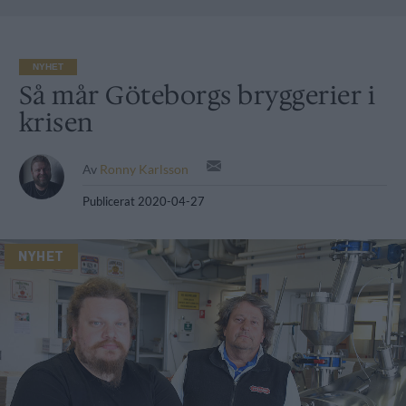
NYHET
Så mår Göteborgs bryggerier i
krisen
Av
Ronny Karlsson
Publicerat
2020-04-27
NYHET