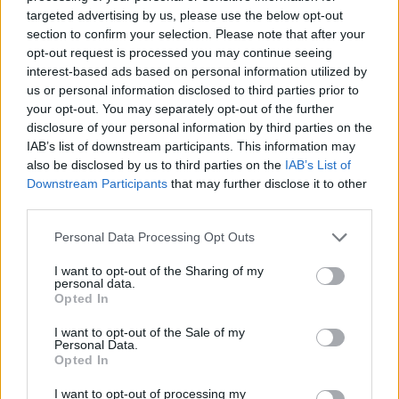
olika bryggerier. Det som är avgörande i dag är hur
targeted advertising by us, please use the below opt-out
stor del av försäljningen som skett på
section to confirm your selection. Please note that after your
Systembolaget. Hans eget bryggeri är starka på
opt-out request is processed you may continue seeing
interest-based ads based on personal information utilized by
Systembolaget och har heller inte behövt permittera
us or personal information disclosed to third parties prior to
någon personal.
your opt-out. You may separately opt-out of the further
disclosure of your personal information by third parties on the
IAB’s list of downstream participants. This information may
also be disclosed by us to third parties on the
IAB’s List of
Downstream Participants
that may further disclose it to other
third parties.
Personal Data Processing Opt Outs
I want to opt-out of the Sharing of my
personal data.
Opted In
I want to opt-out of the Sale of my
Personal Data.
Opted In
I want to opt-out of processing my