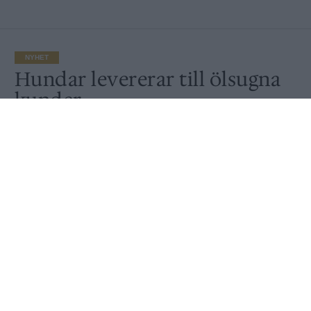
NYHET
Hundar levererar till ölsugna
kunder
Av
Ronny Karlsson
Publicerat
2020-04-27
NYHET