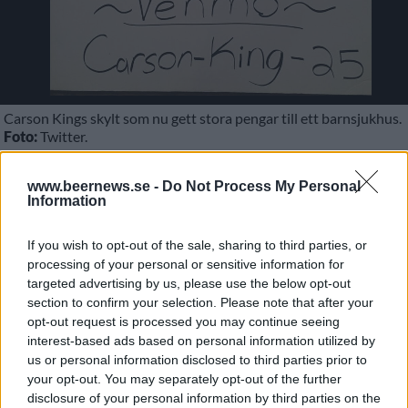
Carson Kings skylt som nu gett stora pengar till ett barnsjukhus.
Foto:
Twitter.
www.beernews.se -
Do Not Process My Personal
Det började som ett skämt med en vädjan om
Information
pengar till öl. Nu har Carson King i stället dragit in
If you wish to opt-out of the sale, sharing to third parties, or
miljonbelopp till ett barnsjukhus.
processing of your personal or sensitive information for
King är bosatt i Iowa och det var under en sändning
targeted advertising by us, please use the below opt-out
section to confirm your selection. Please note that after your
från en collegematch i amerikansk fotboll som det
opt-out request is processed you may continue seeing
hela började. King hade då gjort en skylt där han
interest-based ads based on personal information utilized by
vädjade om lite pengar så att han kunde köpa mer öl.
us or personal information disclosed to third parties prior to
your opt-out. You may separately opt-out of the further
disclosure of your personal information by third parties on the