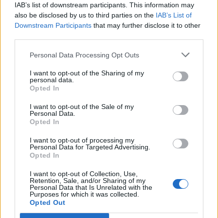
IAB’s list of downstream participants. This information may
also be disclosed by us to third parties on the
IAB’s List of
Downstream Participants
that may further disclose it to other
third parties.
Personal Data Processing Opt Outs
I want to opt-out of the Sharing of my
personal data.
Opted In
I want to opt-out of the Sale of my
Personal Data.
Opted In
I want to opt-out of processing my
Personal Data for Targeted Advertising.
Opted In
I want to opt-out of Collection, Use,
Det hela var tänkt som ett skämt men tv-sändningen
Retention, Sale, and/or Sharing of my
Personal Data that Is Unrelated with the
spreds över många delstater och pengarna började
Purposes for which it was collected.
att strömma in. Då valde Carson King att för egen
Opted Out
hand ta pengar så det räckte till en låda med Busch-