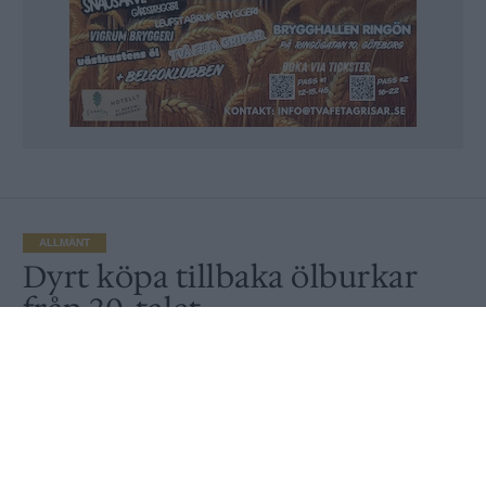
ALLMÄNT
Dyrt köpa tillbaka ölburkar
från 30-talet
Av
Ronny Karlsson
Publicerat
2019-09-21
ALLMÄNT