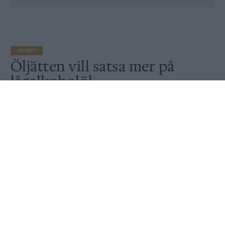
NYHET
Öljätten vill satsa mer på
lågalkoholöl
Publicerat
2018-03-15
NYHET