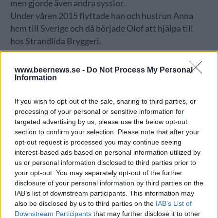
men gjorde även andra sysslor.
Under våren 2015 flyttade han och hustrun Anna
hem till Sverige och då började Olof att hjälpa till
hos Strandlida Bryggeri.
– Jag jobbade en del med dom och där fick jag också
chansen att brygga öl och att fylla två vinfat,
www.beernews.se -
Do Not Process My Personal
Information
berättar han.
Det är den produktion som gjorts hittills av Vilda
If you wish to opt-out of the sale, sharing to third parties, or
Bryggeri, men nu ska det ta mer fart. Paret har flyttat
processing of your personal or sensitive information for
från Halmstad till Båstad och där hyr de nu en lokal.
targeted advertising by us, please use the below opt-out
Arbetet med den håller på att bli klart och sedan ska
section to confirm your selection. Please note that after your
det bryggas.
opt-out request is processed you may continue seeing
interest-based ads based on personal information utilized by
us or personal information disclosed to third parties prior to
your opt-out. You may separately opt-out of the further
disclosure of your personal information by third parties on the
IAB’s list of downstream participants. This information may
also be disclosed by us to third parties on the
IAB’s List of
Downstream Participants
that may further disclose it to other