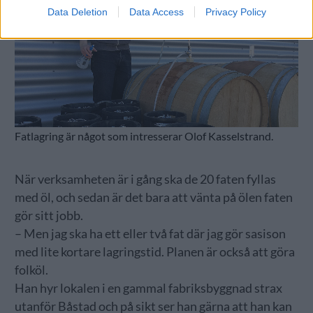
Data Deletion
Data Access
Privacy Policy
Fatlagring är något som intresserar Olof Kasselstrand.
När verksamheten är i gång ska de 20 faten fyllas
med öl, och sedan är det bara att vänta på ölen faten
gör sitt jobb.
– Men jag ska ha ett eller två fat där jag gör sasison
med lite kortare lagringstid. Planen är också att göra
folköl.
Han hyr lokalen i en gammal fabriksbyggnad strax
utanför Båstad och på sikt ser han gärna att han kan