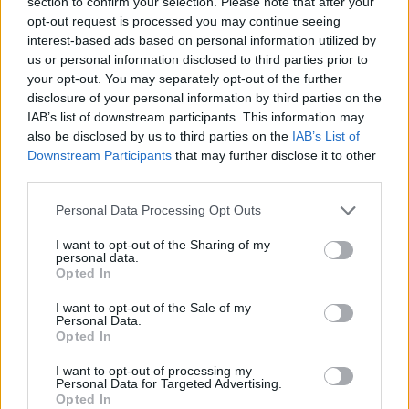
section to confirm your selection. Please note that after your
opt-out request is processed you may continue seeing
interest-based ads based on personal information utilized by
us or personal information disclosed to third parties prior to
your opt-out. You may separately opt-out of the further
disclosure of your personal information by third parties on the
IAB’s list of downstream participants. This information may
also be disclosed by us to third parties on the
IAB’s List of
Downstream Participants
that may further disclose it to other
third parties.
Sveriges Bryggerier arrangerade två egna seminarier
Personal Data Processing Opt Outs
under veckan: ”Rädda det svenska pantsystemet”
I want to opt-out of the Sharing of my
personal data.
och ”Hur mycket ska en öl få kosta?”. Dessutom
Opted In
ordnade organisationen ölmingel och tog med
politiker på bryggerivisningar hos medlemsföretag
I want to opt-out of the Sale of my
Personal Data.
på Gotland.
Opted In
Samtidigt fanns Sveriges Oberoende Bryggerier
I want to opt-out of processing my
Personal Data for Targeted Advertising.
också på plats – branschorganisation som samlar
Opted In