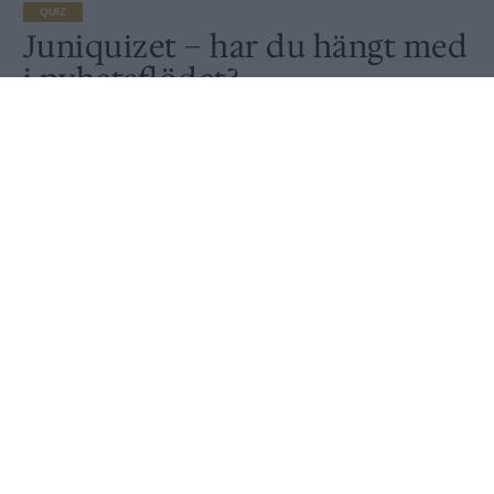
QUIZ
Juniquizet – har du hängt med
i nyhetsflödet?
Publicerat
2026-07-01
QUIZ
Hängde du med i nyhetsflödet i juni? Gör quizet
och ta reda på det!