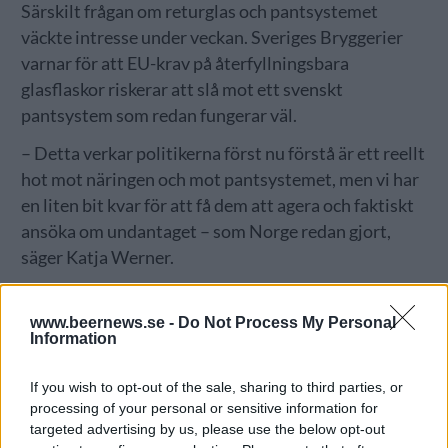
Särskilt frågan om returglas och pantsystemet
väckte intresse under veckan. Sveriges Bryggerier
varnar för att EU-krav på återfyllningsbara
glasflaskor riskerar att slå mot ett svenskt
pantsystem som redan fungerar väl.
– Detta verkar politikerna först nu förstå är ett reellt
hot mot näringen och mot pantsystemet, men vi har
en liten bit kvar för att få dem att agera och faktiskt
ansöka om undantaget – som Norge redan gjort,
säger Katja Werner.
www.beernews.se -
Do Not Process My Personal
Information
If you wish to opt-out of the sale, sharing to third parties, or
processing of your personal or sensitive information for
targeted advertising by us, please use the below opt-out