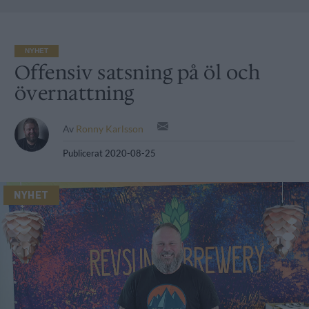
NYHET
Offensiv satsning på öl och
övernattning
Av
Ronny Karlsson
Publicerat
2020-08-25
NYHET