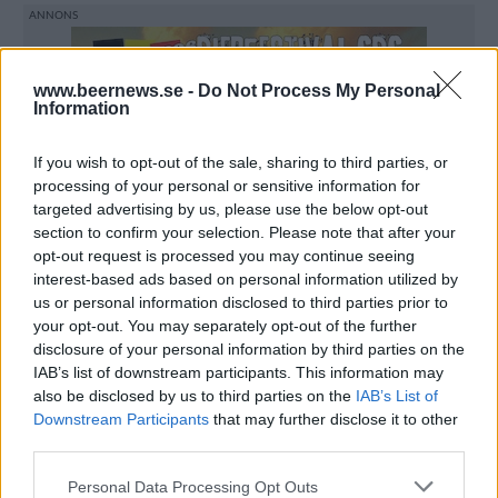
www.beernews.se -
Do Not Process My Personal
Information
If you wish to opt-out of the sale, sharing to third parties, or
processing of your personal or sensitive information for
targeted advertising by us, please use the below opt-out
section to confirm your selection. Please note that after your
opt-out request is processed you may continue seeing
interest-based ads based on personal information utilized by
us or personal information disclosed to third parties prior to
your opt-out. You may separately opt-out of the further
disclosure of your personal information by third parties on the
IAB’s list of downstream participants. This information may
also be disclosed by us to third parties on the
IAB’s List of
Downstream Participants
that may further disclose it to other
En flytt till hemorten Revsund planeras och där ska
third parties.
man starta ett gästgiveri med bryggeripub, destilleri,
Personal Data Processing Opt Outs
restaurang och övernattningsmöjligheter.