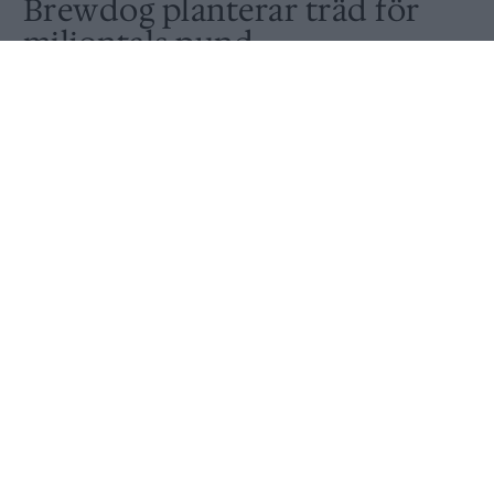
Brewdog planterar träd för
miljontals pund
Av
Peter Lindh
Publicerat
2020-08-25
NYHET