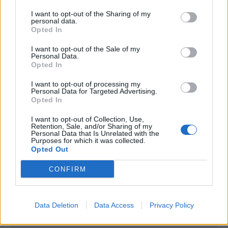
I want to opt-out of the Sharing of my
– Det känns spännande och vi har inlett diskussioner
personal data.
om bygglov med kommunen, säger Tommy Jonasson
Opted In
på bryggeriet.
I want to opt-out of the Sale of my
Personal Data.
Att satsa på en mindre ort är enligt Jonasson helt
Opted In
okej, inte minst med tanke på placeringen av
I want to opt-out of processing my
anläggningen. Det passerar nämligen flera
Personal Data for Targeted Advertising.
Opted In
vandringsleder i Revsund, och de går under
samlingsnamnet Nidarosvägarna.
I want to opt-out of Collection, Use,
Retention, Sale, and/or Sharing of my
Personal Data that Is Unrelated with the
– Det gör att det passerar mer folk än man kanske
Purposes for which it was collected.
tror. När det är klart flyttar vi dit både bryggeri och
Opted Out
destilleri.
CONFIRM
Planen är att vara på plats under nästa sommar, men
det är en hel del jobb som väntar innan satsningen är
Data Deletion
Data Access
Privacy Policy
klar.