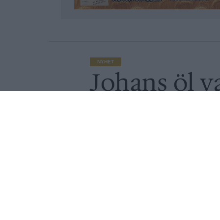
NYHET
Johans öl v
950 tävland
Av
Ronny Karlsson
Publicerat
2019-10-22
NYHET