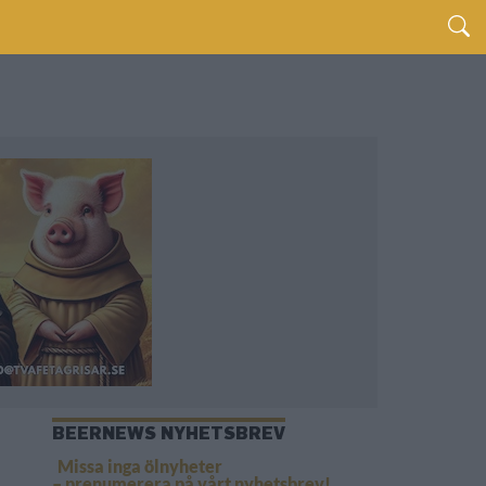
BEERNEWS NYHETSBREV
Missa inga ölnyheter
– prenumerera på vårt nyhetsbrev!