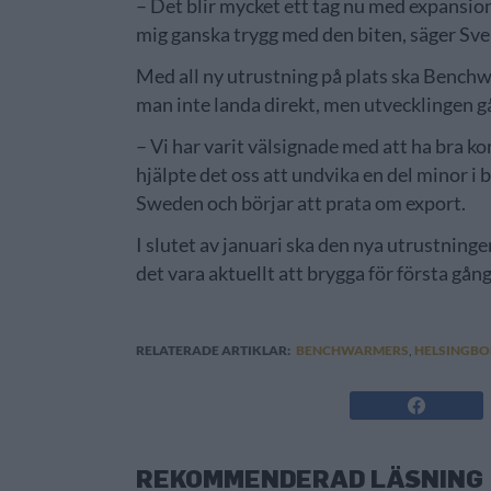
– Det blir mycket ett tag nu med expansio
mig ganska trygg med den biten, säger Sv
Med all ny utrustning på plats ska Benchwa
man inte landa direkt, men utvecklingen g
– Vi har varit välsignade med att ha bra k
hjälpte det oss att undvika en del minor 
Sweden och börjar att prata om export.
I slutet av januari ska den nya utrustning
det vara aktuellt att brygga för första gån
RELATERADE ARTIKLAR:
BENCHWARMERS
,
HELSINGB
REKOMMENDERAD LÄSNING