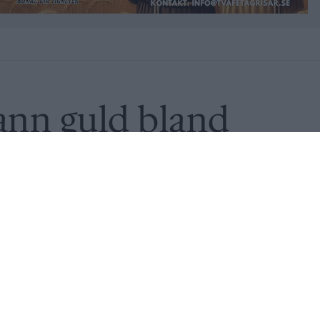
ann guld bland
e