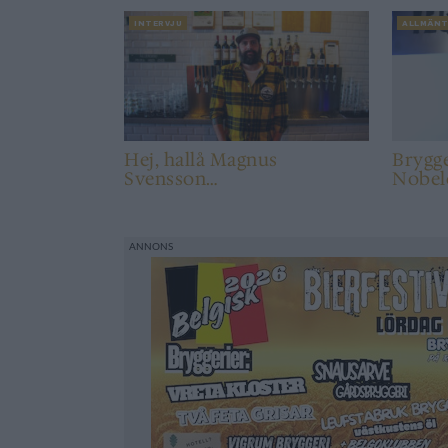
INTERVJU
ALLMÄN
Hej, hallå Magnus
Brygge
Svensson…
Nobel