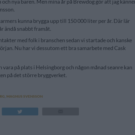
n och nya baren. Men mina år på Brewdog gör att jag känne
ensson.
rmers kunna brygga upp till 150 000 liter per år. Där lär
år ändå snabbt framåt.
ontakter med folk i branschen sedan vi startade och kanske
i början. Nu har vi dessutom ett bra samarbete med Cask
en vara på plats i Helsingborg och någon månad seanre kan
gen på det större bryggverket.
ORG
,
MAGNUS SVENSSON