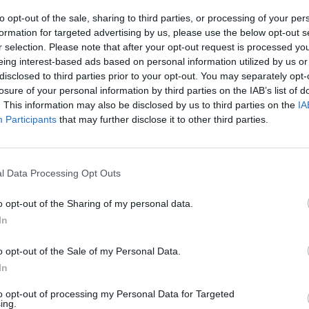
to opt-out of the sale, sharing to third parties, or processing of your per
formation for targeted advertising by us, please use the below opt-out s
r selection. Please note that after your opt-out request is processed y
eing interest-based ads based on personal information utilized by us or
disclosed to third parties prior to your opt-out. You may separately opt-
losure of your personal information by third parties on the IAB’s list of
. This information may also be disclosed by us to third parties on the
IA
Participants
that may further disclose it to other third parties.
l Data Processing Opt Outs
o opt-out of the Sharing of my personal data.
t och därtill kommer att antal tankar på 2000 liter.
In
trustning, det känns bra att ta det här steget, säger
o opt-out of the Sale of my Personal Data.
In
 efterfrågan på ölen ökar hela tiden. Med nuvarande
to opt-out of processing my Personal Data for Targeted
vårt att få fram tillräckligt med öl.
ing.