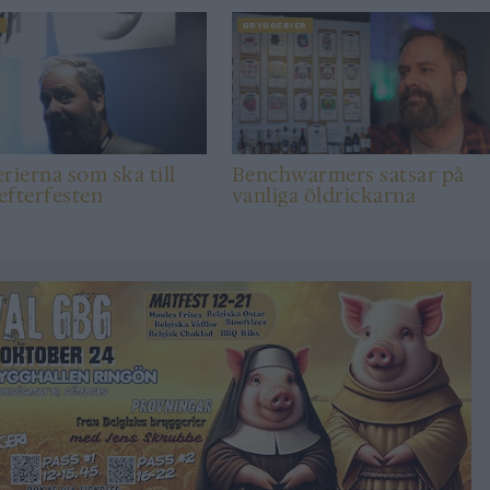
T
BRYGGERIER
rierna som ska till
Benchwarmers satsar på
efterfesten
vanliga öldrickarna