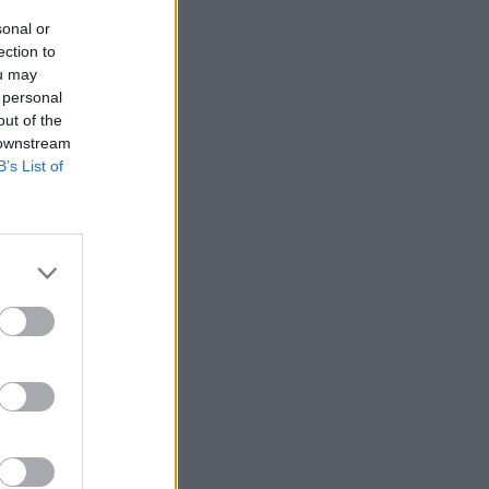
sonal or
ection to
ou may
 personal
out of the
 downstream
B’s List of