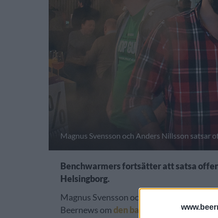
Magnus Svensson och Anders Nillsson satsar 
Benchwarmers fortsätter att satsa offens
Helsingborg.
Magnus Svensson och Anders Nilsson har be
www.beer
Beernews om
den bar som man ska öppn