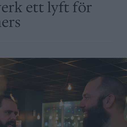
rk ett lyft för
ers