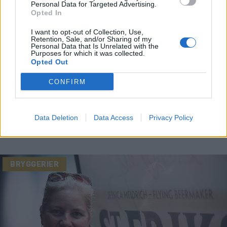
Personal Data for Targeted Advertising.
Opted In
I want to opt-out of Collection, Use,
Retention, Sale, and/or Sharing of my
Personal Data that Is Unrelated with the
Purposes for which it was collected.
Opted Out
CONFIRM
BRYGGERIER
Bass fick Jessica att slippa
metallsmak
Data Deletion
Data Access
Privacy Policy
Publicerat
2017-07-22
BRYGGERIER