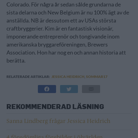
Colorado. För några år sedan sålde grundarna de
sista delarna och New Belgium är nu 100% ägt av de
anställda. NB är dessutom ett av USAs största
craftbryggerier. Kim är en fantastisk visionär,
imponerande entreprenör och tongivande inom
amerikanska bryggareföreningen, Brewers
Association. Hon har nog en och annan historia att
berätta.
RELATERADE ARTIKLAR:
JESSICA HEIDRICH
,
SOMMAR17
REKOMMENDERAD LÄSNING
Sanna Lindberg frågar Jessica Heidrich
4 föredömliga förebilder i ölvärlden