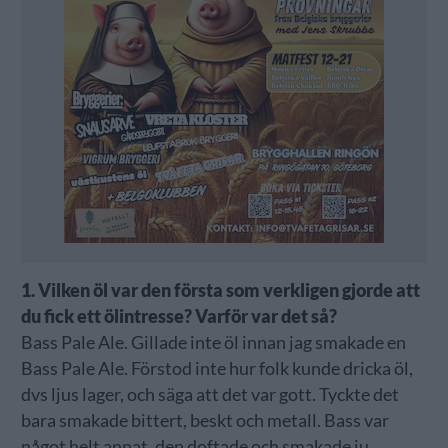
1. Vilken öl var den första som verkligen gjorde att
du fick ett ölintresse? Varför var det så?
Bass Pale Ale. Gillade inte öl innan jag smakade en
Bass Pale Ale. Förstod inte hur folk kunde dricka öl,
dvs ljus lager, och säga att det var gott. Tyckte det
bara smakade bittert, beskt och metall. Bass var
något helt annat, den doftade och smakade ju