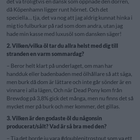
det va troligtvis en dansk som öppnade den dörren,
då Köpenhamn ligger runt hörnet. Och det
speciella… tja, det va nog att jag aldrig kunnat hinka i
mig tio fulburkar på rad som dom andra, utan jag
hade min kasse med luxusöl som dansken säger!
2. Vilken/vilka öl tar du allra helst med dig till
stranden en varm sommardag?
– Beror helt klart på underlaget, om man har
handduk eller badenbaden med ölhållare så att säga,
men burk då dom är lättare och inte går sönder är en
vinnare i alla lägen, Och när Dead Pony kom från
Brewdog på 3,8% gick det många, men nu finns det så
mycket mer på burk och mer kommer, det gillas.
3. Vilken är den godaste öl du någonsin
producerat/sålt? Vad är så bra med den?
– Tja det borde ju vara #doublenitrostout som va ett