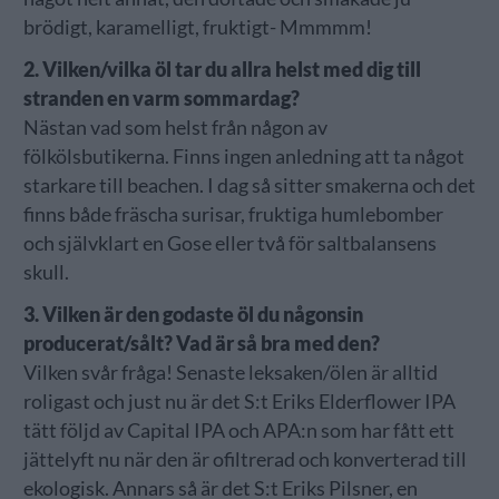
brödigt, karamelligt, fruktigt- Mmmmm!
2. Vilken/vilka öl tar du allra helst med dig till
stranden en varm sommardag?
Nästan vad som helst från någon av
fölkölsbutikerna. Finns ingen anledning att ta något
starkare till beachen. I dag så sitter smakerna och det
finns både fräscha surisar, fruktiga humlebomber
och självklart en Gose eller två för saltbalansens
skull.
3. Vilken är den godaste öl du någonsin
producerat/sålt? Vad är så bra med den?
Vilken svår fråga! Senaste leksaken/ölen är alltid
roligast och just nu är det S:t Eriks Elderflower IPA
tätt följd av Capital IPA och APA:n som har fått ett
jättelyft nu när den är ofiltrerad och konverterad till
ekologisk. Annars så är det S:t Eriks Pilsner, en