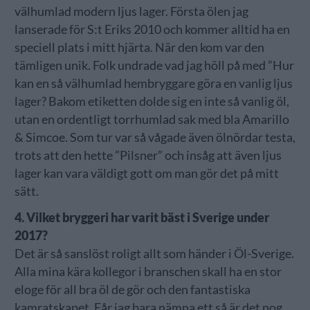
välhumlad modern ljus lager. Första ölen jag
lanserade för S:t Eriks 2010 och kommer alltid ha en
speciell plats i mitt hjärta. När den kom var den
tämligen unik. Folk undrade vad jag höll på med ”Hur
kan en så välhumlad hembryggare göra en vanlig ljus
lager? Bakom etiketten dolde sig en inte så vanlig öl,
utan en ordentligt torrhumlad sak med bla Amarillo
& Simcoe. Som tur var så vågade även ölnördar testa,
trots att den hette ”Pilsner” och insåg att även ljus
lager kan vara väldigt gott om man gör det på mitt
sätt.
4. Vilket bryggeri har varit bäst i Sverige under
2017?
Det är så sanslöst roligt allt som händer i Öl-Sverige.
Alla mina kära kollegor i branschen skall ha en stor
eloge för all bra öl de gör och den fantastiska
kamratskapet. Får jag bara nämna ett så är det nog