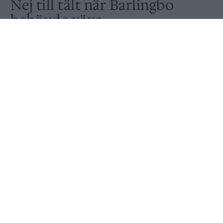
Nej till tält när Barlingbo
behövde växa
Av
Peter Lindh
Publicerat
2021-05-12
BRYGGERIER