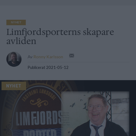
NYHET
Limfjordsporterns skapare
avliden
Av
Ronny Karlsson
Publicerat
2021-05-12
NYHET