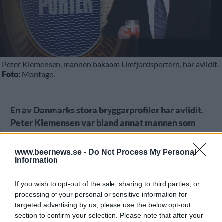
Peter Klemensen, mannen bakaom Limfjordsportern, har avlidit.
Foto:
Montage.
En av Danmarks stora bryggarprofiler har avlidit.
Peter Klemensen var bland annat mannen som
skapade ölet Limfjordsporter.
www.beernews.se -
Do Not Process My Personal
Klemensen ägnade i princip hela sitt arbetsliv åt att
Information
brygga öl. Han började med sju år på Carlsberg och
han flyttade till Vestfyen, där han stannade i sex år.
If you wish to opt-out of the sale, sharing to third parties, or
1981 kom han till Thisted Bryghus och där blev han
processing of your personal or sensitive information for
targeted advertising by us, please use the below opt-out
kvar i hela 28 år.
section to confirm your selection. Please note that after your