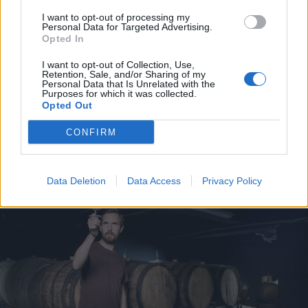
I want to opt-out of processing my
Personal Data for Targeted Advertising.
Opted In
I want to opt-out of Collection, Use,
Retention, Sale, and/or Sharing of my
ALLMÄNT
Personal Data that Is Unrelated with the
Mikkeller satsar på sju nya
Purposes for which it was collected.
Opted Out
ölbarer
CONFIRM
Publicerat
2017-02-06
Data Deletion
Data Access
Privacy Policy
ALLMÄNT