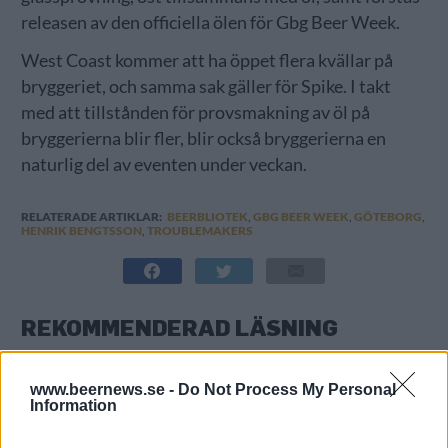
releasen av den officiella ölen för Gbg Beer Week.
West Coast kommer att ha öppet flera kvällar på
bryggeriet, och samma sak gäller för Spike. I takt
med att tillstånden för provsmakning av öl på
bryggerierna blir fler, blir också bryggerierna en
naturlig del av eventen under veckan.
RELATERADE ARTIKLAR:
BEERBLIOTEK
,
GBG BEER WEEK
,
GÖTEBORG
,
HENRIK BENGTSSON
,
TROUBLEMAKERS
REKOMMENDERAD LÄSNING
Klart för första collaben som är Oklar
www.beernews.se -
Do Not Process My Personal
Information
Vassen ska bli Göteborgs svar på Reffen