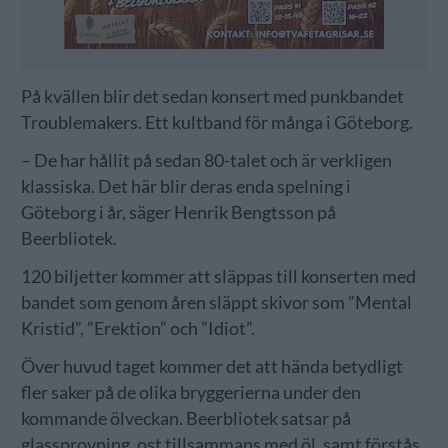
På kvällen blir det sedan konsert med punkbandet
Troublemakers. Ett kultband för många i Göteborg.
– De har hållit på sedan 80-talet och är verkligen
klassiska. Det här blir deras enda spelning i
Göteborg i år, säger Henrik Bengtsson på
Beerbliotek.
120 biljetter kommer att släppas till konserten med
bandet som genom åren släppt skivor som ”Mental
Kristid”, ”Erektion” och ”Idiot”.
Över huvud taget kommer det att hända betydligt
fler saker på de olika bryggerierna under den
kommande ölveckan. Beerbliotek satsar på
glassprovning, ost tillsammans med öl, samt förstås