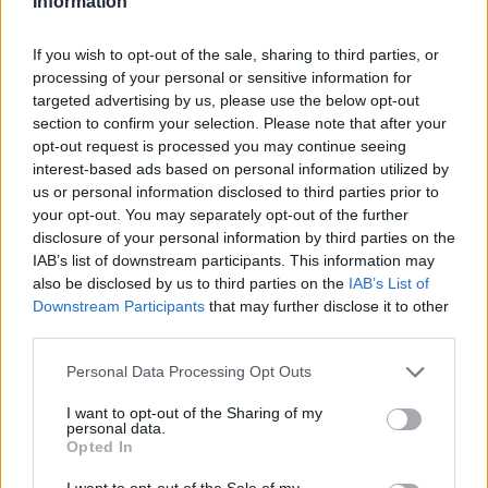
Information
If you wish to opt-out of the sale, sharing to third parties, or
processing of your personal or sensitive information for
targeted advertising by us, please use the below opt-out
section to confirm your selection. Please note that after your
opt-out request is processed you may continue seeing
interest-based ads based on personal information utilized by
us or personal information disclosed to third parties prior to
your opt-out. You may separately opt-out of the further
disclosure of your personal information by third parties on the
IAB’s list of downstream participants. This information may
also be disclosed by us to third parties on the
IAB’s List of
Downstream Participants
that may further disclose it to other
Hybris Brewery har precis släppt sina öl i det lokala
third parties.
sortimentet, men ölen har funnits på marknaden sedan i
somras.
– Vi har bryggt hos Carlstad Bryggeri och ölen har varit så
Personal Data Processing Opt Outs
populär att det faktiskt redan funnits på lokala
Systembolag, säger Daniel Johansson.
I want to opt-out of the Sharing of my
Han är en av fyra personer bakom bryggeriet och de andra
personal data.
tre är Robert Wattjersson, Lennart Krüger och David
Opted In
Tellstedt.
– Bolaget bildades för två år sedan men sedan har vi
I want to opt-out of the Sale of my