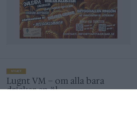
NYHET
Lugnt VM – om alla bara
dricker en öl
Publicerat
2017-12-05
NYHET