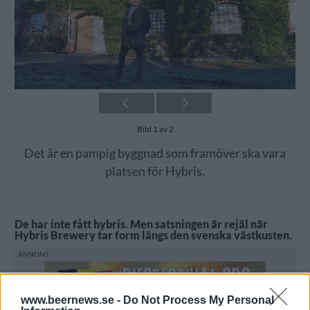
Bild 1 av 2
Det är en pampig byggnad som framöver ska vara
platsen för Hybris.
De har inte fått hybris. Men satsningen är rejäl när
Hybris Brewery tar form längs den svenska västkusten.
www.beernews.se -
Do Not Process My Personal