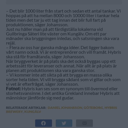
– Det blir 1000 liter från start och sedan ett antal tankar. Vi
hoppas på att ha mellan 8000 och 10000 liter i tankar hela
tiden men det tar ju ett tag innan det blir full fart på
produktionen, säger Johansson.
Just nu håller man på att färdigställa lokalerna vid
Gullbringa Säteri lite väster om Kungälv. Om ett par
månader ska bryggningen inledas, och satsningen ska vara
rejäl.
– Flera av oss har ganska många idéer. Det ligger bakom
vårt namn också. Vi är entreprenörer och vill framåt. Hybris
ska stå för framåtanda, säger Johansson.
När bryggverket är på plats ska det också byggas upp ett
arbetssätt för leveranser och annat. När allt är på plats är
planen att produktionen ska vara ganska stor.
– Vi kommer inte att sikta på att brygga en massa olika
sorter hela tiden. Vi vill brygga sådant som vi gillar och som
vi vet är efterfrågat, säger Johansson.
Fotnot:
Hybris kan ses som en synonym till övermod eller
storhetsvansinne. I det antika Grekland innebar Hybris att
människor jämförde sig med gudar.
RELATERADE ARTIKLAR:
DANIEL JOHANSSON
,
GÖTEBORG
,
HYBRIS
BREWERY
,
KUNGÄLV