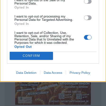
funderat mycket på vad vi vill vara. Nu känner vi oss redo,
Personal Data.
säger Johansson.
Opted In
Ölen som nu släppts på Systembolaget är också bryggda i
Karlstad, men ett eget bryggeri är på gång. Då ska man dra
nytta av erfarenheterna från Karlstad då man köpt ett
I want to opt-out of processing my
Personal Data for Targeted Advertising.
likadant bryggverk.
Opted In
I want to opt-out of Collection, Use,
Retention, Sale, and/or Sharing of my
Personal Data that Is Unrelated with the
Purposes for which it was collected.
Opted Out
CONFIRM
Data Deletion
Data Access
Privacy Policy