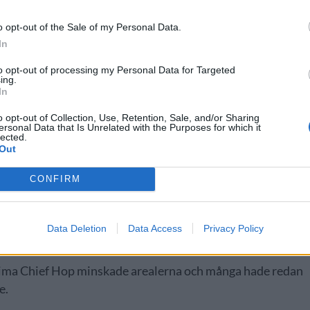
pas på grund av överproduktion.
o opt-out of the Sale of my Personal Data.
In
to opt-out of processing my Personal Data for Targeted
ing.
In
o opt-out of Collection, Use, Retention, Sale, and/or Sharing
ersonal Data that Is Unrelated with the Purposes for which it
lected.
Out
CONFIRM
a beslutet för våra odlare och bryggerier. Ingen har nån
Data Deletion
Data Access
Privacy Policy
säger Bryan Pierce på Yakima Chief Hops till
Tri-City Heral
Yakima Chief Hop minskade arealerna och många hade redan
e.