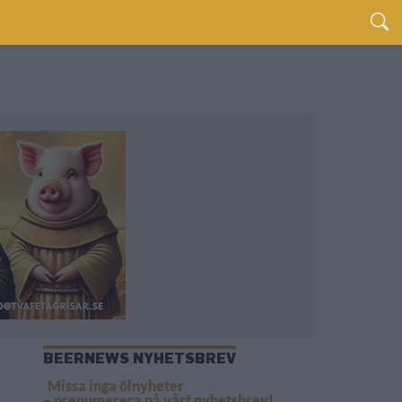
BEERNEWS NYHETSBREV
Missa inga ölnyheter
– prenumerera på vårt nyhetsbrev!