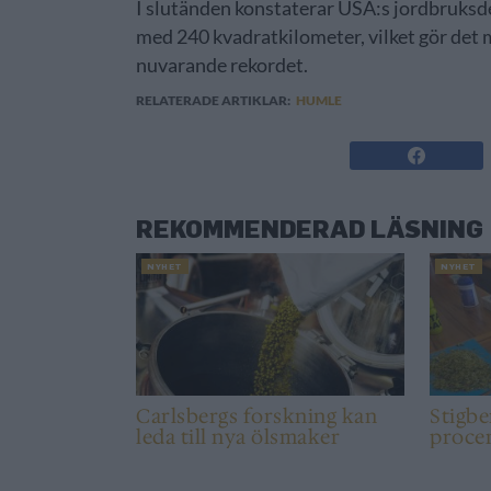
I slutänden konstaterar USA:s jordbruksde
med 240 kvadratkilometer, vilket gör det mö
nuvarande rekordet.
RELATERADE ARTIKLAR:
HUMLE
REKOMMENDERAD LÄSNING
NYHET
NYHET
Carlsbergs forskning kan
Stigbe
leda till nya ölsmaker
procen