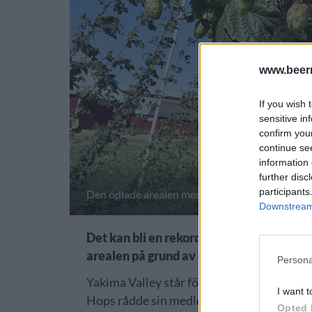
www.beer
If you wish 
sensitive in
confirm you
continue se
information 
further disc
participants
Den odlade arealen med humle i USA är rekordst
Downstream 
Det kan bli en rekordskörd av humle i USA
arealen på grund av covidpandemin.
Persona
Yakima Valley står för 72 procent av den
I want t
Hops rådde sin medlemmar att dra ner på 
Opted 