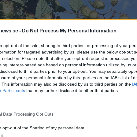
news.se -
Do Not Process My Personal Information
to opt-out of the sale, sharing to third parties, or processing of your per
formation for targeted advertising by us, please use the below opt-out s
r selection. Please note that after your opt-out request is processed y
eing interest-based ads based on personal information utilized by us or
disclosed to third parties prior to your opt-out. You may separately opt-
losure of your personal information by third parties on the IAB’s list of
. This information may also be disclosed by us to third parties on the
IA
or vilket bygger förväntningar om en rekordskörd i år.
Participants
that may further disclose it to other third parties.
 i år även om en del odlare dragit ner på den odlade
l Data Processing Opt Outs
 odlade humlearealen i USA och odlarägda Yakima Chief
o opt-out of the Sharing of my personal data.
arealen när effekterna av covidpandemin började anas.
In