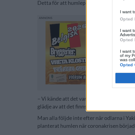
Detta för att humlepriset inte skulle dum
I want t
Opted 
I want 
Advertis
Opted 
I want t
of my P
was col
Opted 
– Vi kände att det var det mest ansvarsfull
glädje av att det finns för mycket humle, 
Man alla följde inte efter när odlarna i 
planterat humlen när coronakrisen börjad