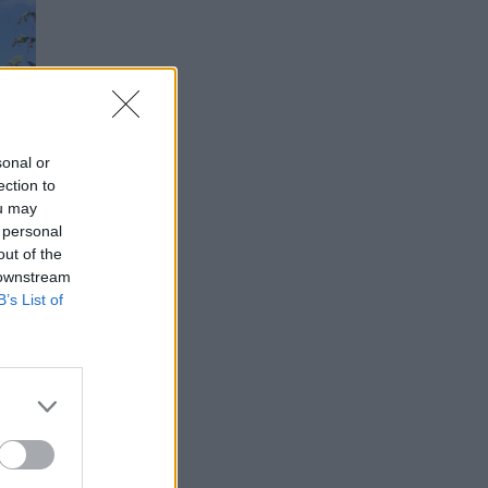
sonal or
ection to
ou may
 personal
out of the
 downstream
B’s List of