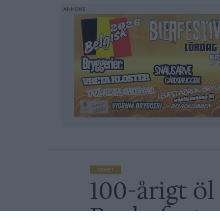
NYHET
100-årigt öl
Rochefort