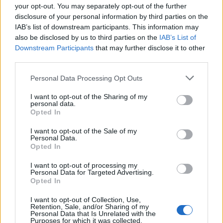
your opt-out. You may separately opt-out of the further
disclosure of your personal information by third parties on the
IAB’s list of downstream participants. This information may
also be disclosed by us to third parties on the
IAB’s List of
Downstream Participants
that may further disclose it to other
third parties.
Längst till höger syns Kenneth Johansson, Hans Holmberg
Personal Data Processing Opt Outs
och Sten-Otto Holmberg när de tog silver 2018. Ett par år
senare startade de ett bryggeri.
I want to opt-out of the Sharing of my
personal data.
Opted In
En annan anledning var att han hade hittat den
I want to opt-out of the Sale of my
Personal Data.
perfekta lokalen: Det gamla Arla-mejeriet i Alingsås.
Opted In
I want to opt-out of processing my
Personal Data for Targeted Advertising.
Opted In
I want to opt-out of Collection, Use,
Retention, Sale, and/or Sharing of my
Personal Data that Is Unrelated with the
Purposes for which it was collected.