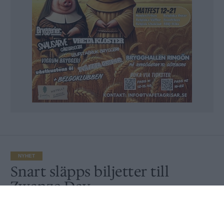
NYHET
Snart släpps biljetter till
Zwanze Day
Av
Ronny Karlsson