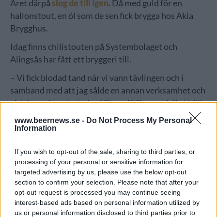
Året därpå
slog de till igen
. Då med guld för en
hallonstout, en öl som de sen fick brygga hos Akia
Brygghus.
Idag finns chilistouten på Systembolaget och
Alingsås har fått ett bryggeri till.
– Vi fick blodad tand när vi vann tävlingen och i
samband med att jag sålde en annan verksamhet och
gick i pension startade vi Stamsjö Bryggeri. Det höll
bara att vara pensionär i tre månader, säger Hans
www.beernews.se -
Do Not Process My Personal
Holmberg, som är den som driver bryggeriet med
Information
hjälp av de andra två.
If you wish to opt-out of the sale, sharing to third parties, or
processing of your personal or sensitive information for
targeted advertising by us, please use the below opt-out
section to confirm your selection. Please note that after your
opt-out request is processed you may continue seeing
interest-based ads based on personal information utilized by
us or personal information disclosed to third parties prior to