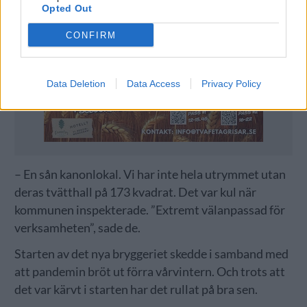
Opted Out
CONFIRM
Data Deletion
Data Access
Privacy Policy
– En sån kanonlokal. Vi har inte hela utrymmet utan
deras tvätthall på 173 kvadrat. Det var kul när
kommunen inspekterade. ”Extremt välanpassad för
verksamheten”, sade de.
Starten av det nya bryggeriet skedde i samband med
att pandemin bröt ut förra vårvintern. Och trots att
det var kärvt i starten har det rullat på bra sen.