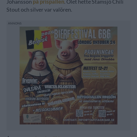
Johansson
på prispallen
. Ölet hette Stamsjö Chili
Stout och silver var valören.