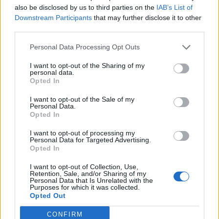
är städning och med två barn är det inte helt lätt att
also be disclosed by us to third parties on the
IAB’s List of
hitta tid. Däremot tycker jag det är väldigt kul att
Downstream Participants
that may further disclose it to other
third parties.
hantera ölet från jäsning och framåt. Det är
slutprodukten som är hobbyn för min del, inte själva
Personal Data Processing Opt Outs
bryggningen.
I want to opt-out of the Sharing of my
personal data.
Beskriv vad det svåraste enligt dig är med att
Opted In
brygga öl hemma?
I want to opt-out of the Sale of my
– Som stil är nog en riktigt clean lager det svåraste.
Personal Data.
Opted In
Stor mängd pigg jäst och stabil, låg jästemperatur.
Att få ut lika mycket humlearomer är också lite
I want to opt-out of processing my
Personal Data for Targeted Advertising.
klurigt som hembryggare. Humla under tryck är ett
Opted In
kommande projekt.
I want to opt-out of Collection, Use,
Vilket av dina öl är det bästa du bryggt?
Retention, Sale, and/or Sharing of my
Personal Data that Is Unrelated with the
Purposes for which it was collected.
– Jag har en porter som inspiration från
Opted Out
Klackabackens bourbonporter på fat som nu, efter
CONFIRM
ett år, är som allra bäst. Första månaderna fick den