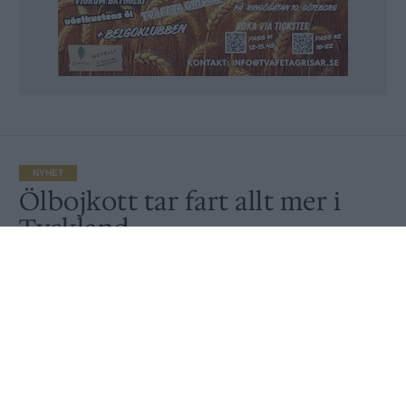
NYHET
Ölbojkott tar fart allt mer i
Tyskland
Av
Ronny Karlsson
Publicerat
2020-07-23
NYHET