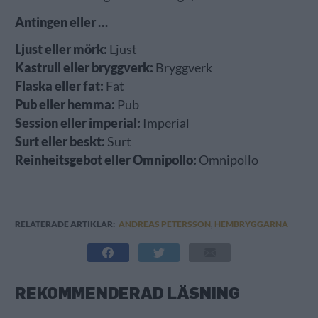
Antingen eller …
Ljust eller mörk:
Ljust
Kastrull eller bryggverk:
Bryggverk
Flaska eller fat:
Fat
Pub eller hemma:
Pub
Session eller imperial:
Imperial
Surt eller beskt:
Surt
Reinheitsgebot eller Omnipollo:
Omnipollo
RELATERADE ARTIKLAR:
ANDREAS PETERSSON
,
HEMBRYGGARNA
REKOMMENDERAD LÄSNING