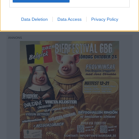
för mycket smak av ekfat, men det har rundat till sig
helt perfekt. Så undvik att slänga stilar som går att
Data Deletion
Data Access
Privacy Policy
lagra, det kan bli något bra i slutändan.