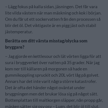
– Lägg fokus på kalla sidan, jäsningen. Det får vara
lite vilda västern när man mäskning och kok i början.
Om du får ut ett sockervatten från den processen så
blir det öl. Det viktigaste är en pigg jäst och stabil
jästemperatur.
Berätta om ditt värsta misstag/olycka som
bryggare?
– Jag gjorde en kettlesour och lät vörten ligga för att
sura i bryggverket över natten på 35 grader. När jag
kom ner till källaren på morgonen så hade en
gummikoppling spruckit och 20L vört låg på golvet.
Annars har det inte varit några större katastrofer.
Det är ofta det händer något oväntat under
bryggningen men det brukar lösa sig på något sätt.
Bottenplattan till maltkorgen släpper, nån propp går,
mäsken sätter sig osv osv – Lugn, det blir öl till slut.