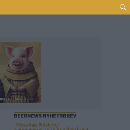
BEERNEWS NYHETSBREV
Missa inga ölnyheter
– prenumerera på vårt nyhetsbrev!