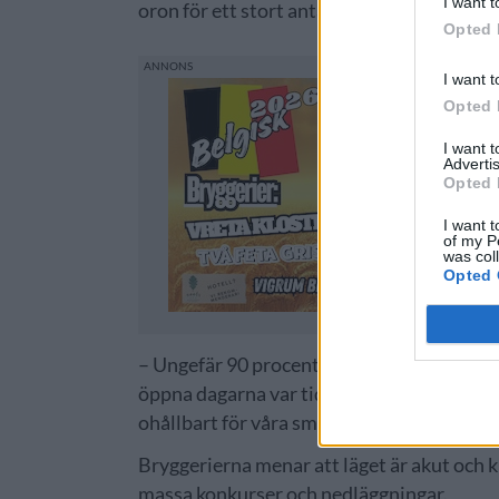
I want t
oron för ett stort antal konkurser och ned
Opted 
I want t
Opted 
I want 
Advertis
Opted 
I want t
of my P
was col
Opted 
– Ungefär 90 procent av alla bryggerier ha
öppna dagarna var tidigare också styrda av
ohållbart för våra små företag, skriver ma
Bryggerierna menar att läget är akut och k
massa konkurser och nedläggningar.