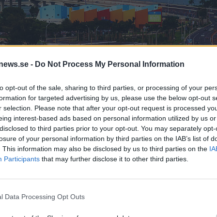
news.se -
Do Not Process My Personal Information
to opt-out of the sale, sharing to third parties, or processing of your per
formation for targeted advertising by us, please use the below opt-out s
r selection. Please note that after your opt-out request is processed y
eing interest-based ads based on personal information utilized by us or
disclosed to third parties prior to your opt-out. You may separately opt-
det för många bryggerier i Florida just nu.
Foto:
Pixabay.
losure of your personal information by third parties on the IAB’s list of
. This information may also be disclosed by us to third parties on the
IA
Participants
that may further disclose it to other third parties.
prooms en andra gång. I ett öppet brev krävs nu snabba
erier ska gå under.
om gått samman och publicerat ett öppet brev till
l Data Processing Opt Outs
tog beslutet att stänga ner bryggerierna och nu växer