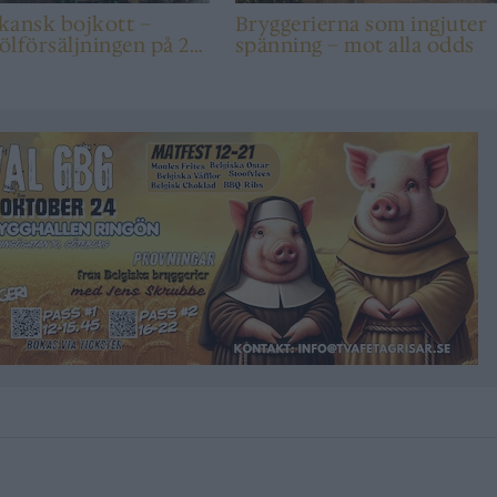
kansk bojkott –
Bryggerierna som ingjuter
 ölförsäljningen på 20
spänning – mot alla odds