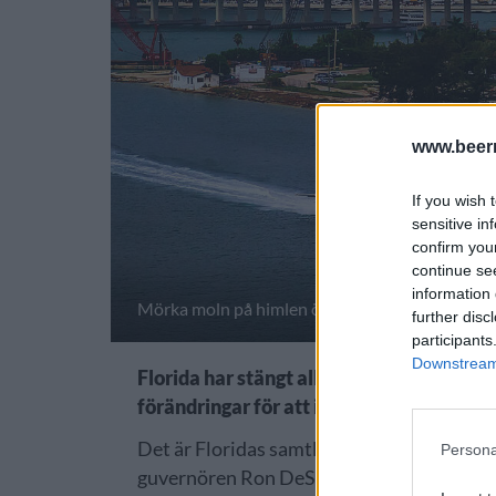
www.beer
If you wish 
sensitive in
confirm you
continue se
information 
Mörka moln på himlen över Miami, och så känns 
further disc
participants
Downstream 
Florida har stängt alla bryggerier och ta
förändringar för att inte minst 100 brygg
Det är Floridas samtliga små bryggerier s
Persona
guvernören Ron DeSantis. Det var han som 