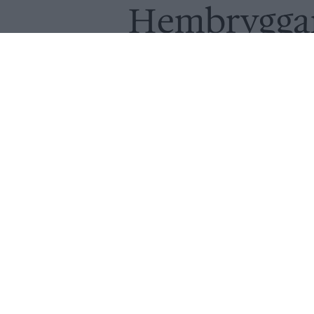
Hembryggar
gillar att b
Publicerat
2020-07-23
HEMBRYGGNING