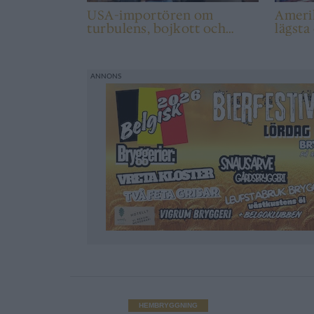
USA-importören om
Ameri
turbulens, bojkott och
lägsta
Bolaget
år
HEMBRYGGNING