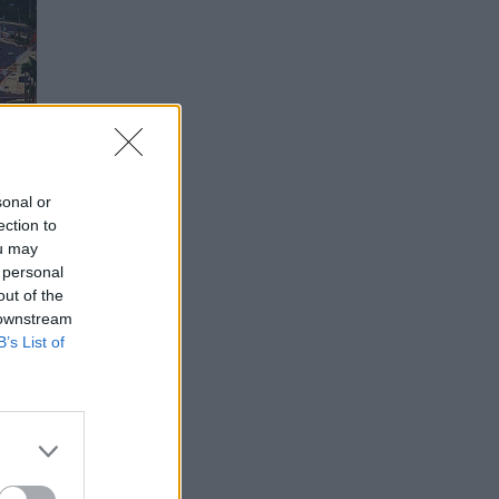
sonal or
ection to
ou may
 personal
out of the
 downstream
B’s List of