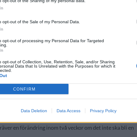
o opt-out of the Sharing of my personal data.
läggningar.
In
o opt-out of the Sale of my Personal Data.
In
to opt-out of processing my Personal Data for Targeted
ing.
In
o opt-out of Collection, Use, Retention, Sale, and/or Sharing
ersonal Data that Is Unrelated with the Purposes for which it
lected.
Out
CONFIRM
r haft stängt fler dagar än de haft öppet under 2020. De
 regler som din administration skapade. Det är helt klart
Data Deletion
Data Access
Privacy Policy
n bland annat.
räver en förändring inom två veckor om det inte ska bli en