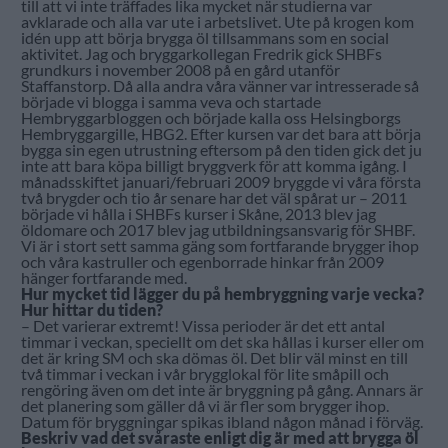
till att vi inte träffades lika mycket när studierna var
avklarade och alla var ute i arbetslivet. Ute på krogen kom
idén upp att börja brygga öl tillsammans som en social
aktivitet. Jag och bryggarkollegan Fredrik gick SHBFs
grundkurs i november 2008 på en gård utanför
Staffanstorp. Då alla andra våra vänner var intresserade så
började vi blogga i samma veva och startade
Hembryggarbloggen och började kalla oss Helsingborgs
Hembryggargille, HBG2. Efter kursen var det bara att börja
bygga sin egen utrustning eftersom på den tiden gick det ju
inte att bara köpa billigt bryggverk för att komma igång. I
månadsskiftet januari/februari 2009 bryggde vi våra första
två brygder och tio år senare har det väl spårat ur – 2011
började vi hålla i SHBFs kurser i Skåne, 2013 blev jag
öldomare och 2017 blev jag utbildningsansvarig för SHBF.
Vi är i stort sett samma gäng som fortfarande brygger ihop
och våra kastruller och egenborrade hinkar från 2009
hänger fortfarande med.
Hur mycket tid lägger du på hembryggning varje vecka?
Hur hittar du tiden?
– Det varierar extremt! Vissa perioder är det ett antal
timmar i veckan, speciellt om det ska hållas i kurser eller om
det är kring SM och ska dömas öl. Det blir väl minst en till
två timmar i veckan i vår brygglokal för lite småpill och
rengöring även om det inte är bryggning på gång. Annars är
det planering som gäller då vi är fler som brygger ihop.
Datum för bryggningar spikas ibland någon månad i förväg.
Beskriv vad det svåraste enligt dig är med att brygga öl