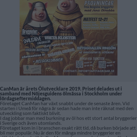
CanMan är årets Ölutvecklare 2019. Priset delades ut i
samband med Nöjesguidens ölmässa i Stockholm under
lördagseftermiddagen.
Företaget CanMan har växt snabbt under de senaste åren. Vid
starten i Umeå för några år sedan hade man inte räknat med den
utveckling som faktiskt blivit.
I dag jobbar man med burkning av öl hos ett stort antal bryggerier
i Sverige och även utomlands.
Företaget kom in i branschen exakt rätt tid, då burken började att
bli mer populär. Nu är den för många mindre bryggerier en