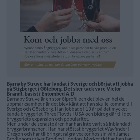
Barnaby Struve har landat i Sverige och börjat att jobba
på Stigberget i Göteborg. Det sker tack vare Victor
Brandt, basist i Entombed A.D.
Barnaby Struve är en stor ölprofil och det blev en hel del
uppmärksamhet när det blev känt att han skulle komma till
Sverige och Göteborg. Han jobbade i 13 år på det mycket
kända bryggeriet Three Floyds i USA och bidrog där till det
bryggeriets expansion och popularitet.
Men under de senaste åren har han inte varit så inblandad i
bryggarbranschen. Han har stöttat bryggeriet Wayfinder i
Oregon och har tillbringat några veckor hos sin vän James
Brodie som driver Brodies i London. Mycket tid har han lagt