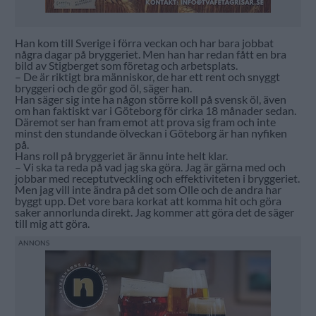
Han kom till Sverige i förra veckan och har bara jobbat
några dagar på bryggeriet. Men han har redan fått en bra
bild av Stigberget som företag och arbetsplats.
– De är riktigt bra människor, de har ett rent och snyggt
bryggeri och de gör god öl, säger han.
Han säger sig inte ha någon större koll på svensk öl, även
om han faktiskt var i Göteborg för cirka 18 månader sedan.
Däremot ser han fram emot att prova sig fram och inte
minst den stundande ölveckan i Göteborg är han nyfiken
på.
Hans roll på bryggeriet är ännu inte helt klar.
– Vi ska ta reda på vad jag ska göra. Jag är gärna med och
jobbar med receptutveckling och effektiviteten i bryggeriet.
Men jag vill inte ändra på det som Olle och de andra har
byggt upp. Det vore bara korkat att komma hit och göra
saker annorlunda direkt. Jag kommer att göra det de säger
till mig att göra.