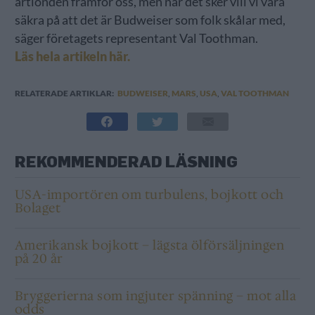
årtionden framför oss, men när det sker vill vi vara
säkra på att det är Budweiser som folk skålar med,
säger företagets representant Val Toothman.
Läs hela artikeln här.
RELATERADE ARTIKLAR:
BUDWEISER
,
MARS
,
USA
,
VAL TOOTHMAN
REKOMMENDERAD LÄSNING
USA-importören om turbulens, bojkott och
Bolaget
Amerikansk bojkott – lägsta ölförsäljningen
på 20 år
Bryggerierna som ingjuter spänning – mot alla
odds