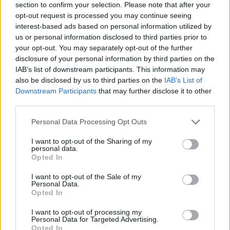
section to confirm your selection. Please note that after your
fjol gjorde Entombed cirka 150 spelningar och Barnaby
Struve reste en del med bandet under turnen.
opt-out request is processed you may continue seeing
– Jag har bara snälla saker att säga om Barnaby. Han har
interest-based ads based on personal information utilized by
fått hela bandet att ändra smak när det gäller öl, säger
us or personal information disclosed to third parties prior to
Victor Brandt.
Resorna och frånvaron från ölbranschen skapade också en
your opt-out. You may separately opt-out of the further
längtan tillbaka för Barnaby Struve.
disclosure of your personal information by third parties on the
– Ja absolut var det så. Jag har levt hela mitt liv i den
IAB’s list of downstream participants. This information may
branschen.
also be disclosed by us to third parties on the
IAB’s List of
Flaggskeppet i Three Floyds produktion var förstås Dark
Lord, en imperial stout som brukar jagas av folk över hela
Downstream Participants
that may further disclose it to other
världen. Men Barnaby Struve säger att det handlar om mer
third parties.
än bara den ölen.
– Jag gillar att göra stora öl. Men det är viktigt att också
göra god öl som du kan dricka flera stycken av.
Personal Data Processing Opt Outs
Han betonar att kvalitet i slutändan är avgörande för om
ett bryggeri ska lyckas.
I want to opt-out of the Sharing of my
– Det är det allra viktigaste. Men en del av det hela är också
personal data.
utbildning och att lära folk att dricka öl. En vän till mig sade
Opted In
en gång att vi behöver inte mer öl i världen, vi behöver mer
god öl.
I want to opt-out of the Sale of my
Vi pratar en del om likheterna mellan musik, öl och
Personal Data.
konstnärsskap. Det handlar om att skapa och att använda
Opted In
all sin kunskap för att göra det så bra som möjligt. I bland
för att själv bli nöjd, men också för att få andra att gilla det
som skapats.
I want to opt-out of processing my
Personal Data for Targeted Advertising.
– Det är som att baka en kaka. Alla kan göra det men det
Opted In
krävs kunskap för att göra det riktigt bra. Det finns en