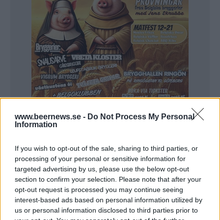
www.beernews.se -
Do Not Process My Personal
Information
Norge har inte lika många bra bryggerier som
If you wish to opt-out of the sale, sharing to third parties, or
Sverige men de få som står ut håller alla riktigt hög
processing of your personal or sensitive information for
klass. Här är tre av mina favoriter:
targeted advertising by us, please use the below opt-out
section to confirm your selection. Please note that after your
Nøgne Ø
opt-out request is processed you may continue seeing
interest-based ads based on personal information utilized by
Kjetil Jikiun var med och startade Nøgne Ø i 2003
us or personal information disclosed to third parties prior to
efter att ha sett den amerikanska craft beer-