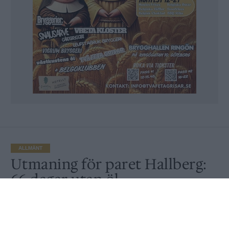
ALLMÄNT
Utmaning för paret Hallberg:
66 dagar utan öl
Av
Peter Lindh
Publicerat
2021-05-17