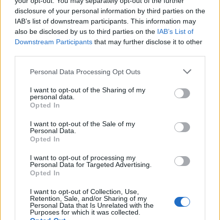
your opt-out. You may separately opt-out of the further
revolutionen på nära håll genom sina frekventa resor
disclosure of your personal information by third parties on the
till USA då han arbetade som pilot. Nøgne Ø gjorde
IAB’s list of downstream participants. This information may
also be disclosed by us to third parties on the
IAB’s List of
modern öl inspirerad av de amerikanska
Downstream Participants
that may further disclose it to other
hantverksbryggerierna och var tidigt ute med
third parties.
fatlagrade öl. Deras Dark Horizon var med på att
Personal Data Processing Opt Outs
sätta bryggeriet på kartan internationellt och en av
mina tidiga favoriter var deras rökiga, och något
I want to opt-out of the Sharing of my
personal data.
annorlunda barleywine, Sunturnbrew. Tyvärr ser
Opted In
man sällan Nøgne Ø på Systembolaget numera.
I want to opt-out of the Sale of my
Lervig
Personal Data.
Opted In
Lervig har under många år varit en av trendsättarna
I want to opt-out of processing my
inom norsk craft beer mycket tack vare Mike Murphy
Personal Data for Targeted Advertising.
Opted In
som startade som Brewmaster 2010. Lervig är ett
bryggeri som är kända för att ta ut svängarna rejält
I want to opt-out of Collection, Use,
Retention, Sale, and/or Sharing of my
och gör allt från juiciga humlebomber till tunga
Personal Data that Is Unrelated with the
fatlagrade stouts. Två av mina absoluta favoriter är
Purposes for which it was collected.