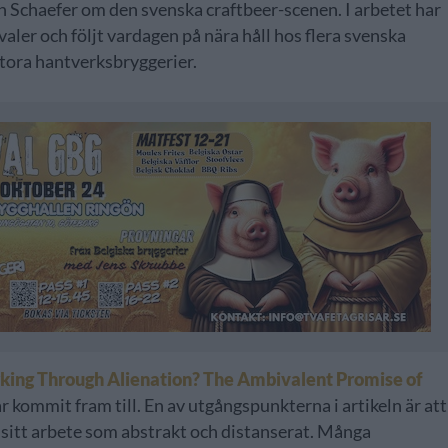
 Schaefer om den svenska craftbeer-scenen. I arbetet har
valer och följt vardagen på nära håll hos flera svenska
stora hantverksbryggerier.
ing Through Alienation? The Ambivalent Promise of
 kommit fram till. En av utgångspunkterna i artikeln är att
sitt arbete som abstrakt och distanserat. Många