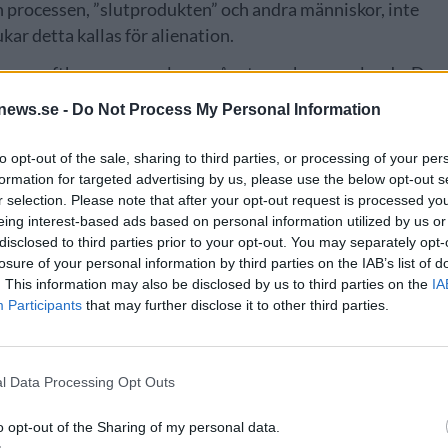
n processen, ”slutprodukten” och andra människor, inte
r detta kallas för alienation.
många craftbryggare upplever något ganska annorlunda. De
jälva bryggprocessen och communityn kring öl. Det handlar
news.se -
Do Not Process My Personal Information
xperimentera med ingredienser, följa processen från
rna som dricker ölen. Många av dem jag har pratat med
to opt-out of the sale, sharing to third parties, or processing of your per
craftbeer är, där man delar idéer, hjälper varandra och
formation for targeted advertising by us, please use the below opt-out s
r selection. Please note that after your opt-out request is processed y
 Stephan Schaefer.
eing interest-based ads based on personal information utilized by us or
v som hantverksbryggare inte automatiskt leder till ett
disclosed to third parties prior to your opt-out. You may separately opt-
losure of your personal information by third parties on the IAB’s list of
mma faktorer som bidrar till att göra arbetet meningsfullt
. This information may also be disclosed by us to third parties on the
IA
Participants
that may further disclose it to other third parties.
r, små marginaler, fysisk belastning och en ständig press
a något nytt och hålla sig relevant i en hype-driven
nska träffande: ”Det är egentligen inte ett roligt jobb,
l Data Processing Opt Outs
.
o opt-out of the Sharing of my personal data.
r som diskuterats flitigt inom craftbeer-världen under de