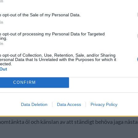
In
o opt-out of the Sale of my Personal Data.
In
to opt-out of processing my Personal Data for Targeted
ing.
In
o opt-out of Collection, Use, Retention, Sale, and/or Sharing
ersonal Data that Is Unrelated with the Purposes for which it
lected.
Out
CONFIRM
Data Deletion
Data Access
Privacy Policy
nshets, jakten på nästa release, Untappd-kulturen och
snabbt och trenddrivet ölklimat. Flera bryggare beskrev en
enomtänkta öl och känslan av att ständigt behöva jaga nästa