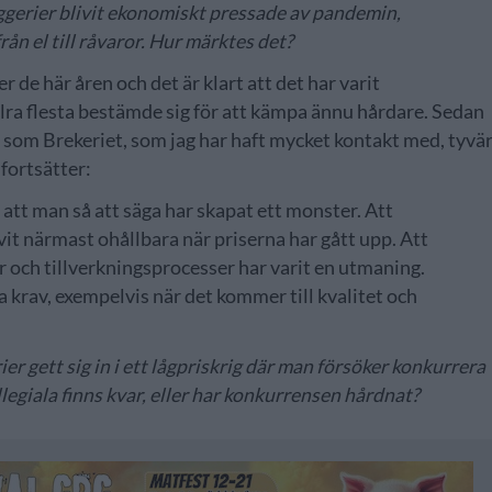
ggerier blivit ekonomiskt pressade av pandemin,
rån el till råvaror. Hur märktes det?
 de här åren och det är klart att det har varit
llra flesta bestämde sig för att kämpa ännu hårdare. Sedan
i som Brekeriet, som jag har haft mycket kontakt med, tyvä
 fortsätter:
 att man så att säga har skapat ett monster. Att
vit närmast ohållbara när priserna har gått upp. Att
r och tillverkningsprocesser har varit en utmaning.
krav, exempelvis när det kommer till kvalitet och
r gett sig in i ett lågpriskrig där man försöker konkurrera
egiala finns kvar, eller har konkurrensen hårdnat?