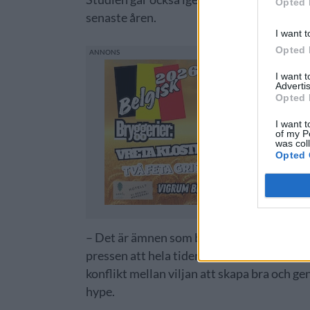
Opted 
senaste åren.
I want t
Opted 
I want 
Advertis
Opted 
I want t
of my P
was col
Opted 
– Det är ämnen som bland annat innovatio
pressen att hela tiden vara relevant i ett 
konflikt mellan viljan att skapa bra och g
hype.