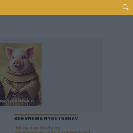
BEERNEWS NYHETSBREV
Missa inga ölnyheter
– prenumerera på vårt nyhetsbrev!