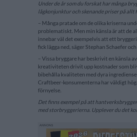
Under de år som du forskat har många bry
lågkonjunktur och skenande priser på allt f
– Många pratade om de olika kriserna under
problematiskt. Men min känsla är att de a
innebar väl det exempelvis att ett brygger
fick lägga ned, säger Stephan Schaefer och
– Vissa bryggare har beskrivit en känsla av
kreativiteten drivit upp kostnader som bli
bibehålla kvaliteten med dyra ingrediense
Craftbeer-konsumenterna har väldigt höga 
förnyelse.
Det finns exempel på att hantverksbryggerie
med storbryggerierna. Upplever du det koll