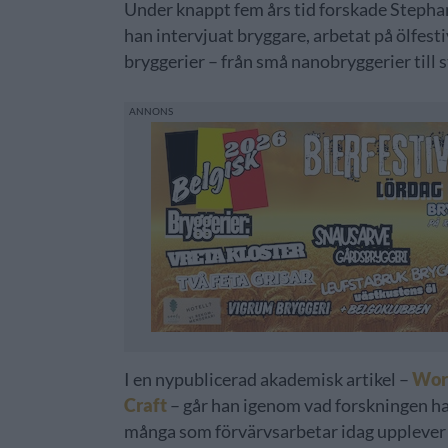
Under knappt fem års tid forskade Stephan
han intervjuat bryggare, arbetat på ölfesti
bryggerier – från små nanobryggerier till 
I en nypublicerad akademisk artikel –
Work
Craft
– går han igenom vad forskningen har
många som förvärvsarbetar idag upplever 