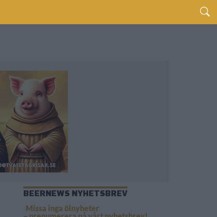
BEERNEWS NYHETSBREV
Missa inga ölnyheter
– prenumerera på vårt nyhetsbrev!