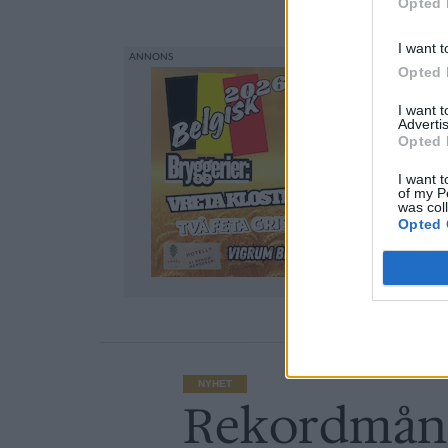
Opted 
Bolaget
år
I want t
Opted 
I want 
Advertis
Opted 
I want t
of my P
was col
Opted 
NYHET
Rekordmånga