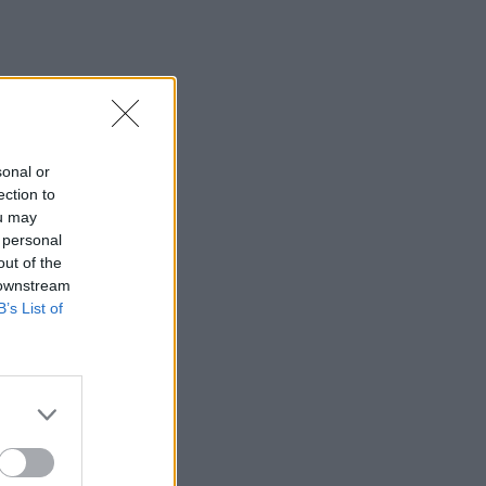
sonal or
ection to
ou may
 personal
out of the
 downstream
B’s List of