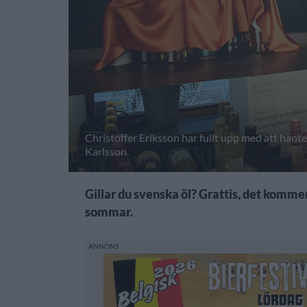
Christoffer Eriksson har fullt upp med att hanter
Karlsson.
Gillar du svenska öl? Grattis, det komm
sommar.