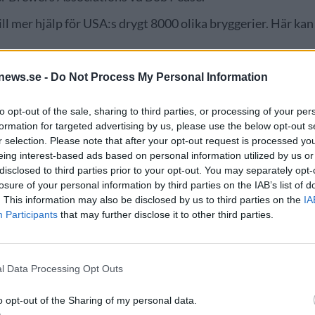
till mer hjälp för USA:s drygt 8000 olika bryggerier. Här kan
news.se -
Do Not Process My Personal Information
to opt-out of the sale, sharing to third parties, or processing of your per
formation for targeted advertising by us, please use the below opt-out s
r selection. Please note that after your opt-out request is processed y
eing interest-based ads based on personal information utilized by us or
disclosed to third parties prior to your opt-out. You may separately opt-
losure of your personal information by third parties on the IAB’s list of
. This information may also be disclosed by us to third parties on the
IA
NYHET
Participants
that may further disclose it to other third parties.
l Data Processing Opt Outs
kansk bojkott –
Bryggerierna som ingjuter
o opt-out of the Sharing of my personal data.
 ölförsäljningen på 20
spänning – mot alla odds