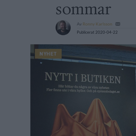
sommar
Av
Ronny Karlsson
Publicerat
2020-04-22
NYHET