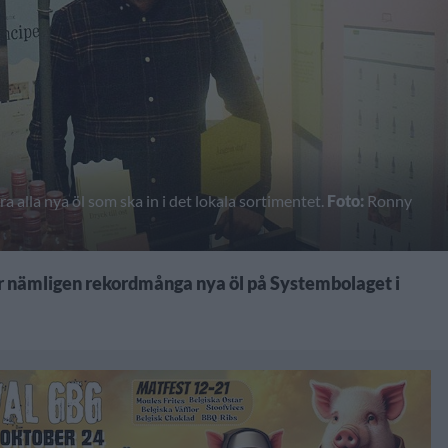
a alla nya öl som ska in i det lokala sortimentet.
Foto:
Ronny
er nämligen rekordmånga nya öl på Systembolaget i