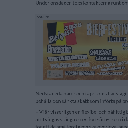
Under onsdagen togs kontakterna runt om 
Nedstängda barer och taprooms har slagit
behålla den sänkta skatt som införts på pr
– Vi är visserligen en flexibel och påhitti
att tvingas stänga om vi fortsätter som i
för att de små företagen ska överleva, sä