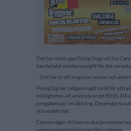
Det har retat upp Flying Dogs vd Jim Caru
han betalat medlemsavgift för det senaste
– Det här är ett steg mot censur och ameri
Flying Dg har tidigare tagit strid för yttr
möjligheten att använda ordet Bitch. Då v
pengabelopp i ersättning. De pengarna sa
yttrandefrihet.
Caruso säger att han nu ska ta summan som
samma organisation som förra gången.