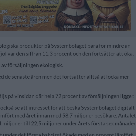
kologiska produkter på Systembolaget bara för mindre än
fjol var den siffran 11,3 procent och den fortsätter att öka.
 av försäljningen ekologisk.
 de senaste åren men det fortsätter alltså at locka mer
js på vinsidan där hela 72 procent av försäljningen ligger.
ckså se att intresset för att beska Systembolaget digitalt
 jämfört med året innan med 58,7 miljoner besökare. Antale
miljoner till 22,5 miljoner under årets första sex månader
t under det första halvåret ökade med en procent jämfört