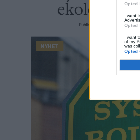
ekologiskt
Opted 
I want 
Advertis
Publicerat
2017-07-17
Opted 
I want t
of my P
was col
NYHET
Opted 