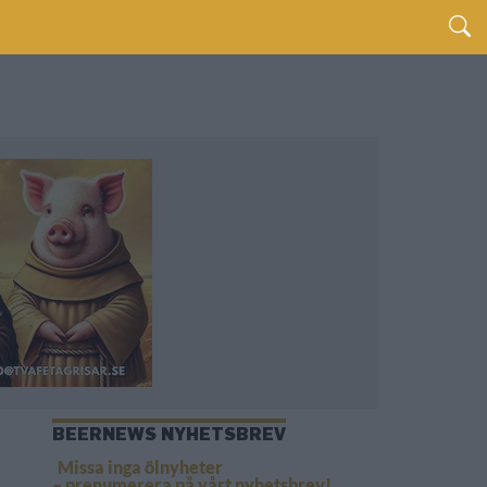
BEERNEWS NYHETSBREV
Missa inga ölnyheter
– prenumerera på vårt nyhetsbrev!