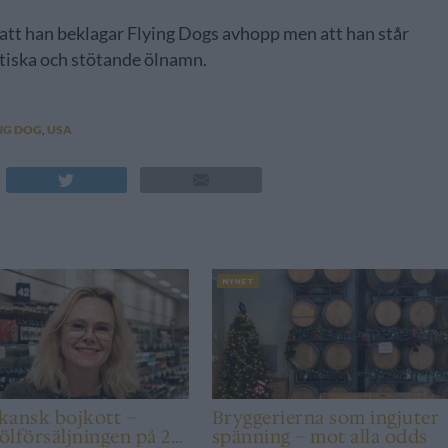
att han beklagar Flying Dogs avhopp men att han står
stiska och stötande ölnamn.
NG DOG
,
USA
NYHET
kansk bojkott –
Bryggerierna som ingjuter
 ölförsäljningen på 20
spänning – mot alla odds