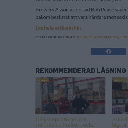
Brewers Associations vd Bob Pease säger 
bakom beslutet att vara hårdare mot sexi
Läs hela artikeln här.
RELATERADE ARTIKLAR:
BREWERS ASSOCIATION
,
FLYI
REKOMMENDERAD LÄSNING
NYHET
NYHET
USA-importören om
Ameri
turbulens, bojkott och
lägsta