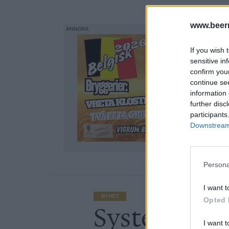
Bolaget
år
www.beer
If you wish 
sensitive in
confirm you
continue se
information 
further disc
participants
Downstream 
Persona
I want t
NYHET
Opted 
Systembolag
I want t