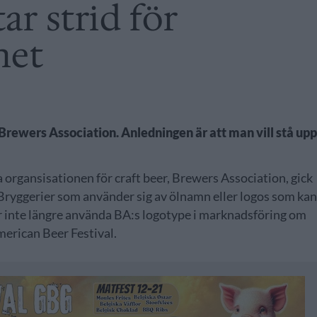
ar strid för
het
 Brewers Association. Anledningen är att man vill stå up
 organsisationen för craft beer, Brewers Association, gick
Bryggerier som använder sig av ölnamn eller logos som ka
år inte längre använda BA:s logotype i marknadsföring om
merican Beer Festival.