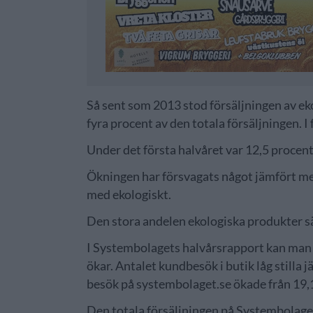
Så sent som 2013 stod försäljningen av e
fyra procent av den totala försäljningen. I 
Under det första halvåret var 12,5 procent
Ökningen har försvagats något jämfört med
med ekologiskt.
Den stora andelen ekologiska produkter säl
I Systembolagets halvårsrapport kan man o
ökar. Antalet kundbesök i butik låg stilla
besök på systembolaget.se ökade från 19,1 
Den totala försäljningen på Systembolage