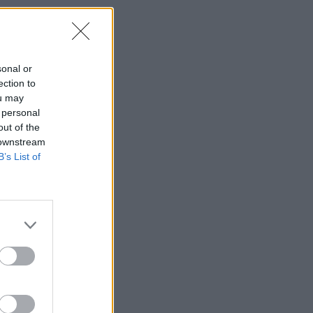
sonal or
ection to
ou may
 personal
out of the
 downstream
B’s List of