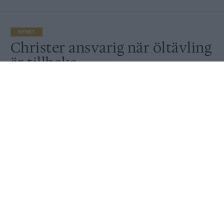
NYHET
Christer ansvarig när öltävling
är tillbaka
Av
Ronny Karlsson
Publicerat
2021-02-09
NYHET