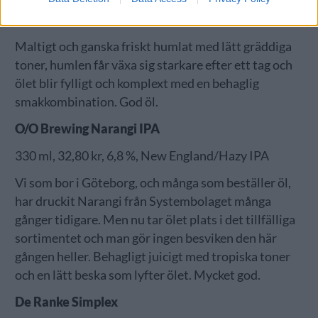
330 ml, 21,90 kr, 5,2 %, India pale lager
Maltigt och ganska friskt humlat med lätt gräddiga
toner, humlen får växa sig starkare efter ett tag och
ölet blir fylligt och komplext med en behaglig
smakkombination. God öl.
O/O Brewing Narangi IPA
330 ml, 32,80 kr, 6,8 %, New England/Hazy IPA
Vi som bor i Göteborg, och många som beställer öl,
har druckit Narangi från Systembolaget många
gånger tidigare. Men nu tar ölet plats i det tillfälliga
sortimentet och man gör ingen besviken den här
gången heller. Behagligt juicigt med tropiska toner
och en lätt beska som lyfter ölet. Mycket god.
De Ranke Simplex