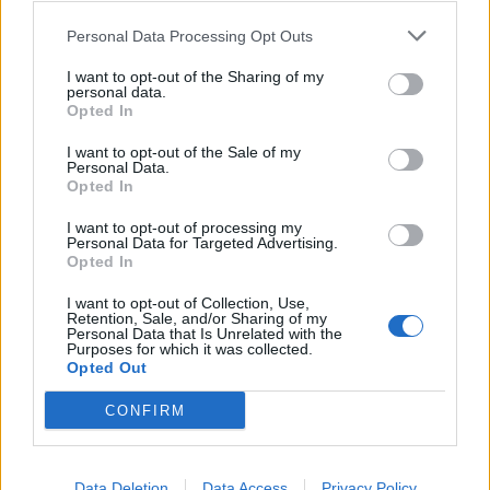
en stund. Helt okej men inte så komplext.
Personal Data Processing Opt Outs
I want to opt-out of the Sharing of my
personal data.
Opted In
I want to opt-out of the Sale of my
Personal Data.
Opted In
I want to opt-out of processing my
Personal Data for Targeted Advertising.
Opted In
I want to opt-out of Collection, Use,
Retention, Sale, and/or Sharing of my
Personal Data that Is Unrelated with the
Purposes for which it was collected.
Opted Out
CONFIRM
Jämtlands Bryggeri Dry Hop Helles
Data Deletion
Data Access
Privacy Policy