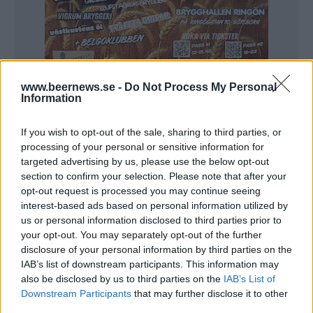
www.beernews.se -
Do Not Process My Personal
Information
750 ml, 199,00 kr, 7,0 %, Frukt- och bärlambic
If you wish to opt-out of the sale, sharing to third parties, or
Här blir det en annan komplexitet med en tydligare
processing of your personal or sensitive information for
syra, det är funkigt med jordtoner och körsbären
targeted advertising by us, please use the below opt-out
skapar inte samma sötma som i ölet ovan. Det här
section to confirm your selection. Please note that after your
har varit en favorit länge och det smakar riktigt bra
opt-out request is processed you may continue seeing
även den här gången.
interest-based ads based on personal information utilized by
us or personal information disclosed to third parties prior to
Wild Beer Fruitbooter
your opt-out. You may separately opt-out of the further
disclosure of your personal information by third parties on the
330 ml, 49,90 kr, 5,1 %, Övrig syrlig öl
IAB’s list of downstream participants. This information may
also be disclosed by us to third parties on the
IAB’s List of
Friska hallon, en behaglig syra som ändå tar en del
Downstream Participants
that may further disclose it to other
plats och en liten tendens till peppar dyker upp efter
third parties.