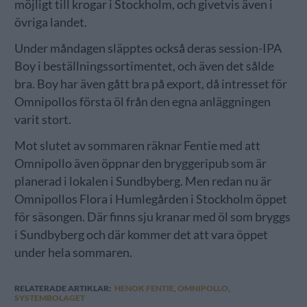
möjligt till krogar i Stockholm, och givetvis även i
övriga landet.
Under måndagen släpptes också deras session-IPA
Boy i beställningssortimentet, och även det sålde
bra. Boy har även gått bra på export, då intresset för
Omnipollos första öl från den egna anläggningen
varit stort.
Mot slutet av sommaren räknar Fentie med att
Omnipollo även öppnar den bryggeripub som är
planerad i lokalen i Sundbyberg. Men redan nu är
Omnipollos Flora i Humlegården i Stockholm öppet
för säsongen. Där finns sju kranar med öl som bryggs
i Sundbyberg och där kommer det att vara öppet
under hela sommaren.
RELATERADE ARTIKLAR:
HENOK FENTIE
,
OMNIPOLLO
,
SYSTEMBOLAGET