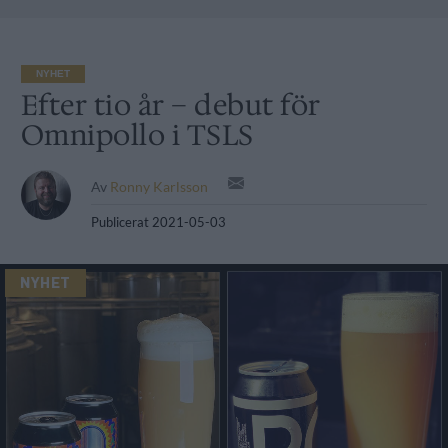
NYHET
Efter tio år – debut för
Omnipollo i TSLS
Av
Ronny Karlsson
Publicerat
2021-05-03
NYHET