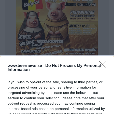
www.beernews.se -
Do Not Process My Personal
Information
If you wish to opt-out of the sale, sharing to third parties, or
Det är ölet Fantom IPA som hade sin premiär i
processing of your personal or sensitive information for
Systembolagets lokala och småskaliga sortiment
targeted advertising by us, please use the below opt-out
TSLS under måndagen.
section to confirm your selection. Please note that after your
opt-out request is processed you may continue seeing
– När vi startade 2011 vill jag minnas att vi tyckte att
interest-based ads based on personal information utilized by
us or personal information disclosed to third parties prior to