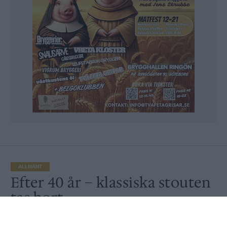
ALLMÄNT
Efter 40 år – klassiska stouten
tas bort
Av
Ronny Karlsson