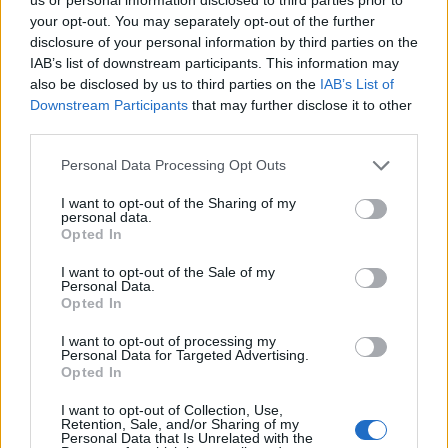
Systembolaget kändes lite opålitligt att satsa på, och
your opt-out. You may separately opt-out of the further
då fanns inte lokala sortimentet, säger Henok Fentie.
disclosure of your personal information by third parties on the
IAB’s list of downstream participants. This information may
Omnipollo satsade i stället till stor del på utländska
also be disclosed by us to third parties on the
IAB’s List of
marknader och bryggde sin öl runt om i världen. Men
Downstream Participants
that may further disclose it to other
numera har man sitt eget bryggeri i en före detta
third parties.
kyrka i Sundbyberg och givetvis vill man då också
Personal Data Processing Opt Outs
finnas på Systembolagets hyllor.
I want to opt-out of the Sharing of my
– Nu känns det naturligt med det lokala, och vi ser på
personal data.
siffrorna att ölet säljer bra i Sundbyberg, det finns
Opted In
något spännande med att vara lokal, säger Fentie.
I want to opt-out of the Sale of my
Personal Data.
Fantom IPA är ett öl med engelsk malt, havre, vete,
Opted In
en massa humle och en jäst som kommer från
I want to opt-out of processing my
kollegor i USA. Redan efter lunch på måndagen
Personal Data for Targeted Advertising.
Opted In
gjorde Systembolaget en extra beställning av
Fantom IPA, så ölet var populärt ute bland de
I want to opt-out of Collection, Use,
Retention, Sale, and/or Sharing of my
svenska kunderna.
Personal Data that Is Unrelated with the