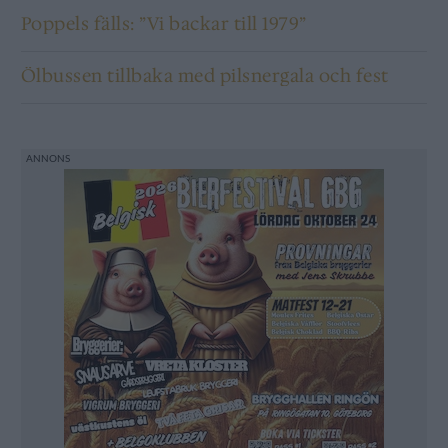
Poppels fälls: ”Vi backar till 1979”
Ölbussen tillbaka med pilsnergala och fest