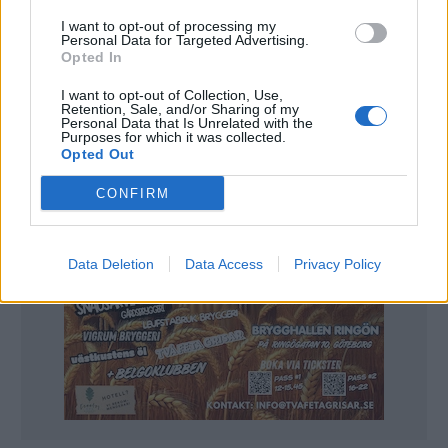
– Om vi skulle brygga fullt kan vi nå en årsproduktion på 2,2
I want to opt-out of processing my
miljoner liter. Det här är ett stort steg för oss och vi räknar
Personal Data for Targeted Advertising.
med att växa in i det även om det kommer att ta tid, säger
Opted In
Wahlström.
I want to opt-out of Collection, Use,
Retention, Sale, and/or Sharing of my
Personal Data that Is Unrelated with the
Purposes for which it was collected.
Opted Out
CONFIRM
Data Deletion
Data Access
Privacy Policy