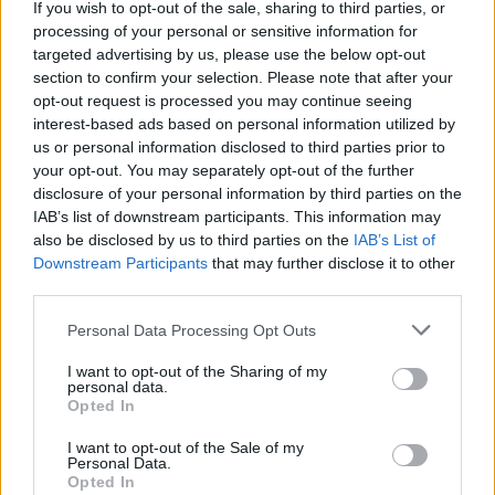
If you wish to opt-out of the sale, sharing to third parties, or
processing of your personal or sensitive information for
targeted advertising by us, please use the below opt-out
section to confirm your selection. Please note that after your
opt-out request is processed you may continue seeing
interest-based ads based on personal information utilized by
us or personal information disclosed to third parties prior to
your opt-out. You may separately opt-out of the further
disclosure of your personal information by third parties on the
IAB’s list of downstream participants. This information may
also be disclosed by us to third parties on the
IAB’s List of
Downstream Participants
that may further disclose it to other
third parties.
Åtta nya stora tankar har gett Poppels chansen att mer
än dubblera sin produktion. Nu ligger taket en bit över
Personal Data Processing Opt Outs
två miljoner liter per år.
Det har varit en hel del jobb med att få de åtta tankarna på
plats i bryggeriet, men nu står allt där det ska. Det innebär
I want to opt-out of the Sharing of my
att man har utökat sin tankkapacitet med hela 64000 liter.
personal data.
– Om tre veckor ska det vara öl i tankarna, vi ska bara få till
Opted In
kyla i tankarna och fixa med styrsystemet, säger vd Mats
Wahlström.
I want to opt-out of the Sale of my
I fjol bryggdes det cirka 870 000 liter på bryggeriet i
Personal Data.
Jonsered, men med de nya tankarna inne i produktionen
Opted In
når man helt andra volymer.