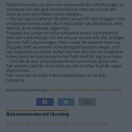
Daniel Granath var den som ansvarade för inflyttningen av
tankarna och allt gick som beräknat. Han har en hel del
turin av just det jobbet sedan tidigare.
– Nu har jag installerat 38 olika tankar till vårt bryggeri. När
vi började tyckte vi att våra små tankar var jättestora, men
det här är en skillnad, säger han.
Poppels har under en tid producerat precis så mycket öl
som det varit möjligt och om ett par veckor blir det äntligen
lite mer luft i planeringen. Men under de senaste åren har
Poppels haft en enorm utveckling på Systembolaget, och
när exporten nu börjar ta fart kanske det inte tar evigheter
innan även de nya tankarna har fullt med öl i sig hela tiden.
– Det här är den sista expansionen som vi kan göra i den
här lokalen, det får vi ha med oss när vi tittar framåt, säger
Wahlström.
Här ovan ser du biler från installationen av de åtta
tankarna.
RELATERADE ARTIKLAR:
GÖTEBORG
,
MATS WAHLSTRÖM
,
POPPELS
Rekommenderad läsning
Vassen ska bli Göteborgs svar på Reffen