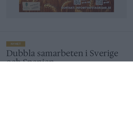
NYHET
Dubbla samarbeten i Sverige
och Spanien
Publicerat
2018-03-26
NYHET