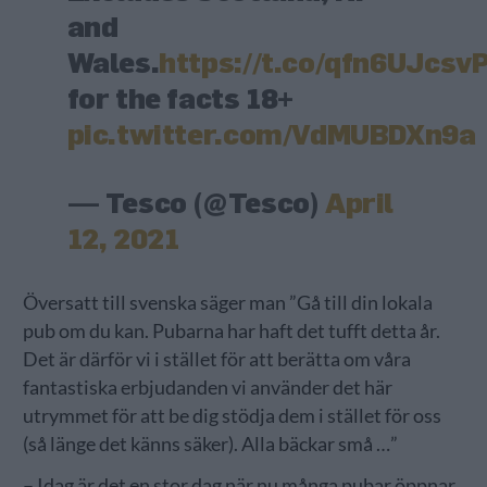
and
Wales.
https://t.co/qfn6UJcsv
for the facts 18+
pic.twitter.com/VdMUBDXn9a
— Tesco (@Tesco)
April
12, 2021
Översatt till svenska säger man ”Gå till din lokala
pub om du kan. Pubarna har haft det tufft detta år.
Det är därför vi i stället för att berätta om våra
fantastiska erbjudanden vi använder det här
utrymmet för att be dig stödja dem i stället för oss
(så länge det känns säker). Alla bäckar små …”
– Idag är det en stor dag när nu många pubar öppnar