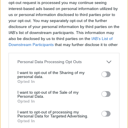
opt-out request is processed you may continue seeing
Borttappad USA-öl får ny chans på Bryggan
interest-based ads based on personal information utilized by
us or personal information disclosed to third parties prior to
your opt-out. You may separately opt-out of the further
Stigbergets handplockar 95 procent av sin
disclosure of your personal information by third parties on the
humle
IAB’s list of downstream participants. This information may
also be disclosed by us to third parties on the
IAB’s List of
Downstream Participants
that may further disclose it to other
third parties.
Personal Data Processing Opt Outs
I want to opt-out of the Sharing of my
personal data.
Opted In
I want to opt-out of the Sale of my
Personal Data.
Opted In
I want to opt-out of processing my
Personal Data for Targeted Advertising.
Opted In