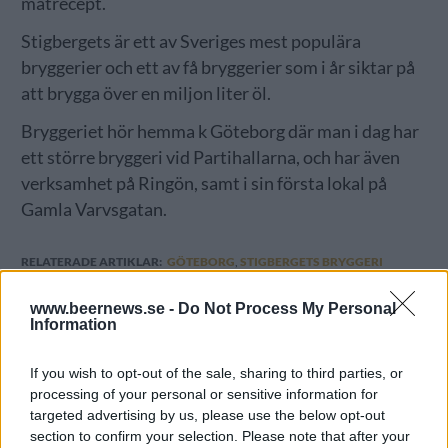
matrecept.
Stigbergets är ett av Sveriges mest populära
bryggerier och ett av få bryggerier som i år siktar på
att brygga över en miljon liter öl.
Bryggeriet hör hemma k Göteborg där man i dag har
ett större bryggeri vid Partihallarna, och har även
verksamhet på Ringön, samt i sin första lokal på
Gamla Varvsgatan.
RELATERADE ARTIKLAR:
GÖTEBORG
,
STIGBERGETS BRYGGERI
www.beernews.se -
Do Not Process My Personal
Information
REKOMMENDERAD LÄSNING
If you wish to opt-out of the sale, sharing to third parties, or
processing of your personal or sensitive information for
“Systembolaget tar bort en del av
targeted advertising by us, please use the below opt-out
kreativiteten”
section to confirm your selection. Please note that after your