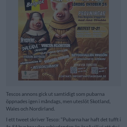
Tescos annons gick ut samtidigt som pubarna
öppnades igen i måndags, men uteslöt Skotland,
Wales och Nordirland.
I ett tweet skriver Tesco: ”Pubarna har haft det tufft i
år. Så hur bra våra erbjudanden än är så vill vi att du i