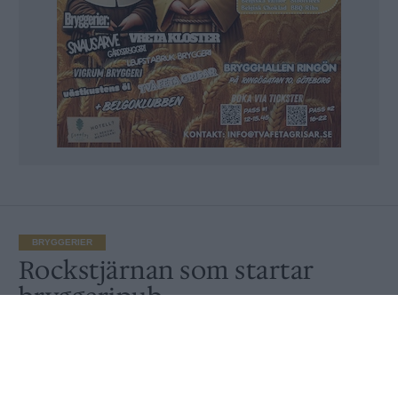
BRYGGERIER
Rockstjärnan som startar
bryggeripub
Publicerat
2016-10-26
BRYGGERIER