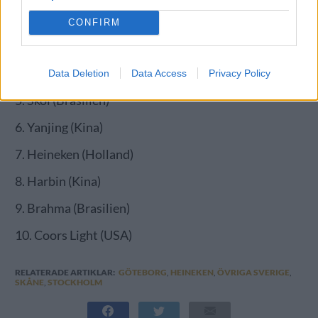
CONFIRM
Data Deletion
Data Access
Privacy Policy
5. Skol (Brasilien)
6. Yanjing (Kina)
7. Heineken (Holland)
8. Harbin (Kina)
9. Brahma (Brasilien)
10. Coors Light (USA)
RELATERADE ARTIKLAR:
GÖTEBORG
,
HEINEKEN
,
ÖVRIGA SVERIGE
,
SKÅNE
,
STOCKHOLM