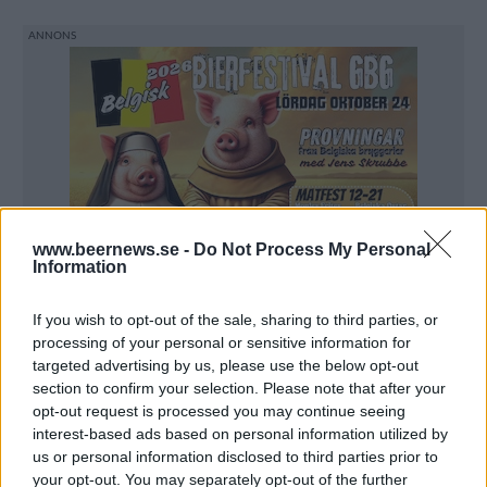
www.beernews.se -
Do Not Process My Personal
Information
If you wish to opt-out of the sale, sharing to third parties, or
processing of your personal or sensitive information for
targeted advertising by us, please use the below opt-out
section to confirm your selection. Please note that after your
opt-out request is processed you may continue seeing
interest-based ads based on personal information utilized by
Tre amerikanska öl, och två öl från Brasilien finns
us or personal information disclosed to third parties prior to
med. Heineken är den enda europeiska öl som kvalar
your opt-out. You may separately opt-out of the further