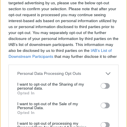
targeted advertising by us, please use the below opt-out
section to confirm your selection. Please note that after your
opt-out request is processed you may continue seeing
interest-based ads based on personal information utilized by
us or personal information disclosed to third parties prior to
your opt-out. You may separately opt-out of the further
disclosure of your personal information by third parties on the
IAB’s list of downstream participants. This information may
also be disclosed by us to third parties on the
IAB’s List of
Downstream Participants
that may further disclose it to other
third parties.
Personal Data Processing Opt Outs
I want to opt-out of the Sharing of my
personal data.
Opted In
I want to opt-out of the Sale of my
Personal Data.
– Den har gått bra på krogar lokalt och även i
Opted In
Stockholm. Den vi släpper är smaksatt med hjortron
I want to opt-out of processing my
och kardemumma så det är norrländskt och bra,