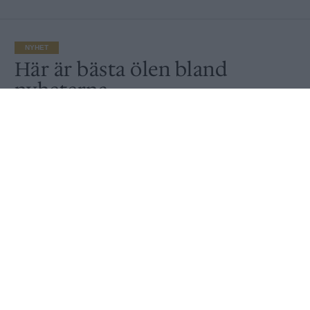
NYHET
Här är bästa ölen bland
nyheterna
Publicerat
2020-03-02
NYHET