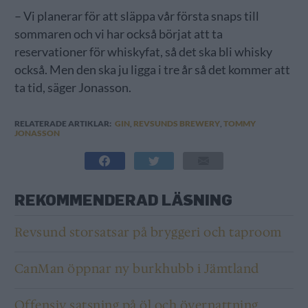
– Vi planerar för att släppa vår första snaps till
sommaren och vi har också börjat att ta
reservationer för whiskyfat, så det ska bli whisky
också. Men den ska ju ligga i tre år så det kommer att
ta tid, säger Jonasson.
RELATERADE ARTIKLAR:
GIN
,
REVSUNDS BREWERY
,
TOMMY
JONASSON
REKOMMENDERAD LÄSNING
Revsund storsatsar på bryggeri och taproom
CanMan öppnar ny burkhubb i Jämtland
Offensiv satsning på öl och övernattning