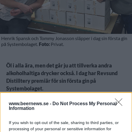
Henrik Spansk och Tommy Jonasson släpper i dag sin första gin
på Systembolaget.
Foto:
Privat.
Öl i alla ära, men det går ju att tillverka andra
alkoholhaltiga drycker också. I dag har Revsund
Distilltery premiär för sin första gin på
Systembolaget.
Bakom satsningen på står Tommy Jonasson och
www.beernews.se -
Do Not Process My Personal
Henrik Spansk, samma duo som driver Revsunds
Information
Brewery, och nu är man alltså redo för ginpremiär
också.
If you wish to opt-out of the sale, sharing to third parties, or
processing of your personal or sensitive information for