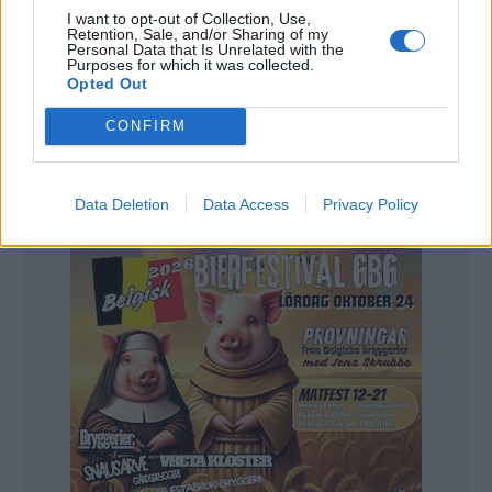
Nu är Karlskoga Bryggeri uppstartat. Niklas Kinell, Karl-Johan
I want to opt-out of Collection, Use,
Ericsson och Mathias Finnström är tre av personerna i
Retention, Sale, and/or Sharing of my
satsningen.
Foto:
Privat.
Personal Data that Is Unrelated with the
Purposes for which it was collected.
Opted Out
Ett större bryggverk är inköpt och en trappa ner
CONFIRM
finns en pub som vill ha deras öl. Nu är Karlskoga
Bryggeri i gång med sin verksamhet.
Data Deletion
Data Access
Privacy Policy