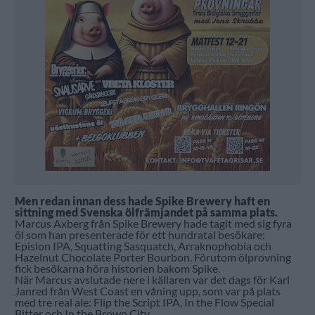
Men redan innan dess hade Spike Brewery haft en
sittning med Svenska ölfrämjandet på samma plats.
Marcus Axberg från Spike Brewery hade tagit med sig fyra
öl som han presenterade för ett hundratal besökare:
Epislon IPA, Squatting Sasquatch, Arraknophobia och
Hazelnut Chocolate Porter Bourbon. Förutom ölprovning
fick besökarna höra historien bakom Spike.
När Marcus avslutade nere i källaren var det dags för Karl
Janred från West Coast en våning upp, som var på plats
med tre real ale: Flip the Script IPA, In the Flow Special
Bitter och In the Brown City.