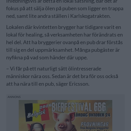
Inledningsvis är detta en lokal satsning, där det är
fokus på att sälja ölen på puben som ligger en trappa
ned, samt lite andra ställen i Karlskogatrakten.
Lokalen där kvintetten brygger har tidigare varit en
lokal för healing, så verksamheten har förändrats en
hel del. Att ha bryggerier ovanpå en pub drar förstås
till sig en del uppmärksamhet. Många pubgäster är
nyfikna på vad som händer där uppe.
– Vi får på ett naturligt sätt ölintresserade
människor nära oss. Sedan är det bra för oss också
att ha nära till en pub, säger Ericsson.