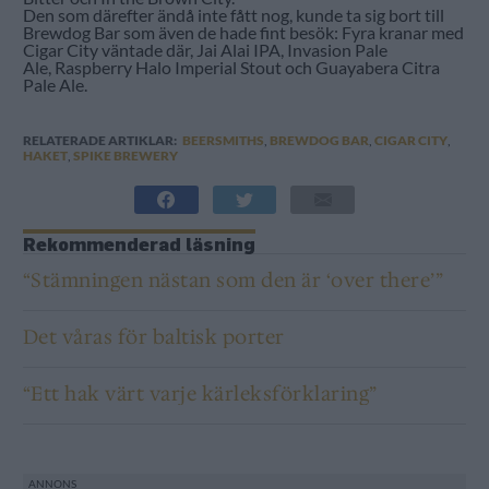
Den som därefter ändå inte fått nog, kunde ta sig bort till
Brewdog Bar som även de hade fint besök: Fyra kranar med
Cigar City väntade där, Jai Alai IPA, Invasion Pale
Ale, Raspberry Halo Imperial Stout och Guayabera Citra
Pale Ale.
RELATERADE ARTIKLAR:
BEERSMITHS
,
BREWDOG BAR
,
CIGAR CITY
,
HAKET
,
SPIKE BREWERY
Rekommenderad läsning
“Stämningen nästan som den är ‘over there’”
Det våras för baltisk porter
“Ett hak värt varje kärleksförklaring”